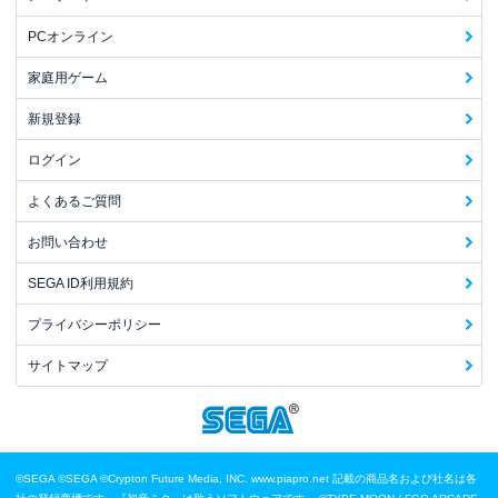
PCオンライン
家庭用ゲーム
新規登録
ログイン
よくあるご質問
お問い合わせ
SEGA ID利用規約
プライバシーポリシー
サイトマップ
©SEGA
©SEGA ©Crypton Future Media, INC. www.piapro.net 記載の商品名および社名は各