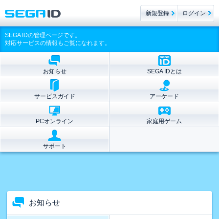
新規登録
ログイン
SEGA IDの管理ページです。
対応サービスの情報もご覧になれます。
お知らせ
SEGA IDとは
サービスガイド
アーケード
PCオンライン
家庭用ゲーム
サポート
お知らせ