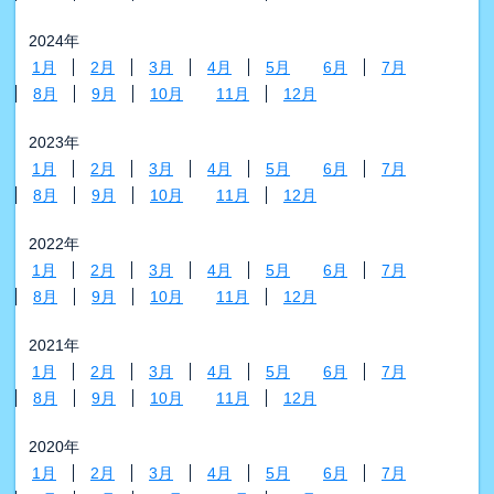
2024年
1月
2月
3月
4月
5月
6月
7月
8月
9月
10月
11月
12月
2023年
1月
2月
3月
4月
5月
6月
7月
8月
9月
10月
11月
12月
2022年
1月
2月
3月
4月
5月
6月
7月
8月
9月
10月
11月
12月
2021年
1月
2月
3月
4月
5月
6月
7月
8月
9月
10月
11月
12月
2020年
1月
2月
3月
4月
5月
6月
7月