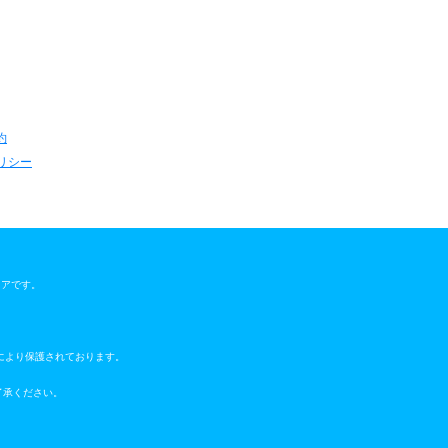
約
リシー
ウェアです。
により保護されております。
了承ください。