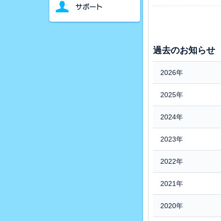
過去のお知らせ
2026年
2025年
2024年
2023年
2022年
2021年
2020年