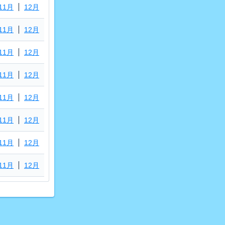
11月
12月
11月
12月
11月
12月
11月
12月
11月
12月
11月
12月
11月
12月
11月
12月