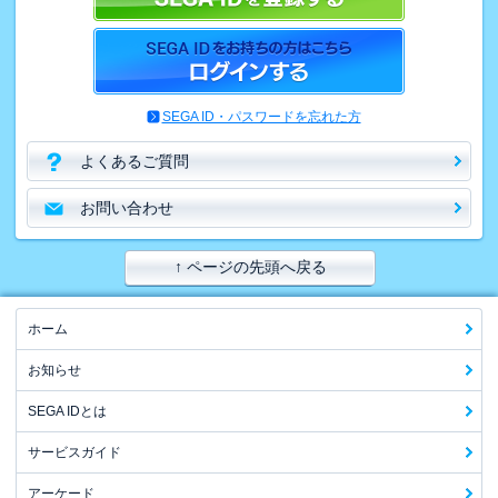
SEGA ID・パスワードを忘れた方
よくあるご質問
お問い合わせ
↑ ページの先頭へ戻る
ホーム
お知らせ
SEGA IDとは
サービスガイド
アーケード