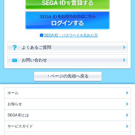
SEGA ID・パスワードを忘れた方
よくあるご質問
お問い合わせ
↑ ページの先頭へ戻る
ホーム
お知らせ
SEGA IDとは
サービスガイド