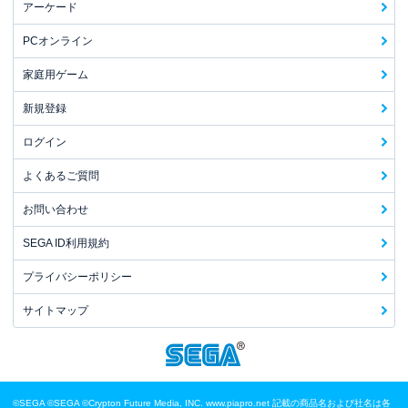
アーケード
PCオンライン
家庭用ゲーム
新規登録
ログイン
よくあるご質問
お問い合わせ
SEGA ID利用規約
プライバシーポリシー
サイトマップ
©SEGA
©SEGA ©Crypton Future Media, INC. www.piapro.net 記載の商品名および社名は各