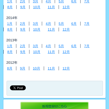
1月
2月
3月
4月
5月
6月
7月
8月
9月
10月
11月
12月
2014年
1月
2月
3月
4月
5月
6月
7月
8月
9月
10月
11月
12月
2013年
1月
2月
3月
4月
5月
6月
7月
8月
9月
10月
11月
12月
2012年
8月
9月
10月
11月
12月