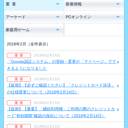
重 要
新着情報
アーケード
PCオンライン
家庭用ゲーム
2018年2月
（全件表示）
重 要
2018年02月14日
「Google認証システム」の登録・変更が「マイページ」でで
きるようになりました
重 要
2018年02月13日
【延期】【必ずご確認ください】「クレジットカード決済」
の仕様変更について（2018年2月14日）
重 要
2018年02月13日
【延期】【重要】「継続利用権」ご利用の際のクレジットカ
ード”有効期限”確認の強化について（2018年2月14日）
重 要
2018年02月13日