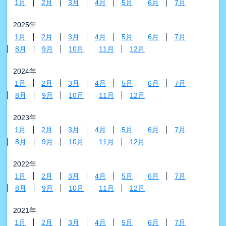
1月
2月
3月
4月
5月
6月
7月
2025年
1月
2月
3月
4月
5月
6月
7月
8月
9月
10月
11月
12月
2024年
1月
2月
3月
4月
5月
6月
7月
8月
9月
10月
11月
12月
2023年
1月
2月
3月
4月
5月
6月
7月
8月
9月
10月
11月
12月
2022年
1月
2月
3月
4月
5月
6月
7月
8月
9月
10月
11月
12月
2021年
1月
2月
3月
4月
5月
6月
7月