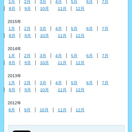
1月
2月
3月
4月
5月
6月
7月
8月
9月
10月
11月
12月
2015年
1月
2月
3月
4月
5月
6月
7月
8月
9月
10月
11月
12月
2014年
1月
2月
3月
4月
5月
6月
7月
8月
9月
10月
11月
12月
2013年
1月
2月
3月
4月
5月
6月
7月
8月
9月
10月
11月
12月
2012年
8月
9月
10月
11月
12月