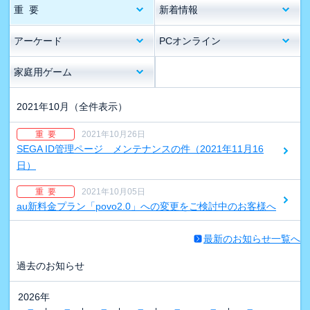
重 要
新着情報
アーケード
PCオンライン
家庭用ゲーム
2021年10月
（全件表示）
重 要
2021年10月26日
SEGA ID管理ページ メンテナンスの件（2021年11月16
日）
重 要
2021年10月05日
au新料金プラン「povo2.0」への変更をご検討中のお客様へ
最新のお知らせ一覧へ
過去のお知らせ
2026年