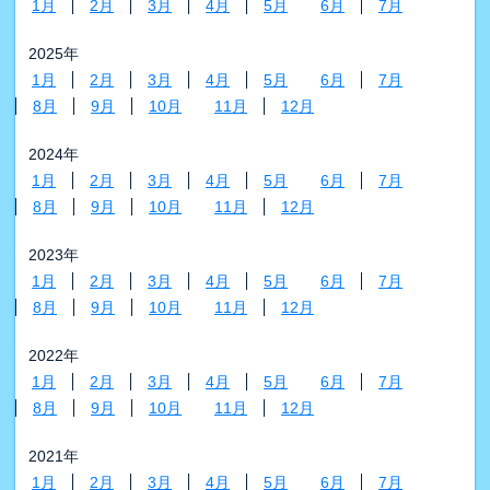
1月
2月
3月
4月
5月
6月
7月
2025年
1月
2月
3月
4月
5月
6月
7月
8月
9月
10月
11月
12月
2024年
1月
2月
3月
4月
5月
6月
7月
8月
9月
10月
11月
12月
2023年
1月
2月
3月
4月
5月
6月
7月
8月
9月
10月
11月
12月
2022年
1月
2月
3月
4月
5月
6月
7月
8月
9月
10月
11月
12月
2021年
1月
2月
3月
4月
5月
6月
7月