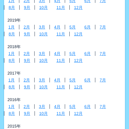
1月
2月
3月
4月
5月
6月
7月
8月
9月
10月
11月
12月
2019年
1月
2月
3月
4月
5月
6月
7月
8月
9月
10月
11月
12月
2018年
1月
2月
3月
4月
5月
6月
7月
8月
9月
10月
11月
12月
2017年
1月
2月
3月
4月
5月
6月
7月
8月
9月
10月
11月
12月
2016年
1月
2月
3月
4月
5月
6月
7月
8月
9月
10月
11月
12月
2015年