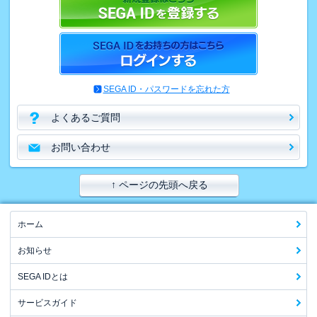
SEGA ID・パスワードを忘れた方
よくあるご質問
お問い合わせ
↑ ページの先頭へ戻る
ホーム
お知らせ
SEGA IDとは
サービスガイド