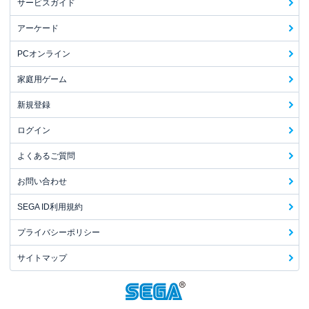
サービスガイド
アーケード
PCオンライン
家庭用ゲーム
新規登録
ログイン
よくあるご質問
お問い合わせ
SEGA ID利用規約
プライバシーポリシー
サイトマップ