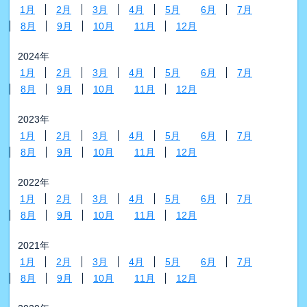
1月
2月
3月
4月
5月
6月
7月
8月
9月
10月
11月
12月
2024年
1月
2月
3月
4月
5月
6月
7月
8月
9月
10月
11月
12月
2023年
1月
2月
3月
4月
5月
6月
7月
8月
9月
10月
11月
12月
2022年
1月
2月
3月
4月
5月
6月
7月
8月
9月
10月
11月
12月
2021年
1月
2月
3月
4月
5月
6月
7月
8月
9月
10月
11月
12月