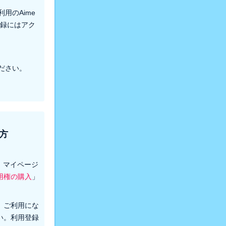
用のAime
登録にはアク
ださい。
方
後、マイページ
用権の購入
」
、ご利用にな
い。利用登録