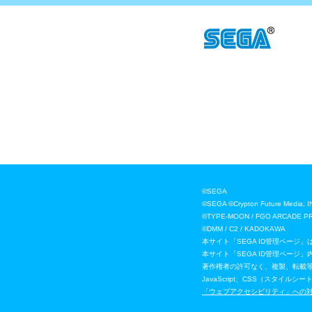
©SEGA
©SEGA ©Crypton Future
©TYPE-MOON / FGO ARCADE P
©DMM / C2 / KADOKAWA
本サイト「SEGA ID管理ページ
本サイト「SEGA ID管理ペー
著作権者の許可なく、複製、転載
JavaScript、CSS（スタ
「ウェブアクセシビリティ」への