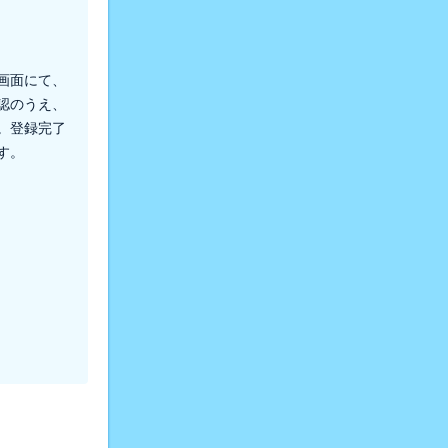
画面にて、
認のうえ、
。登録完了
す。