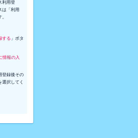
ス利用登
スは「利用
す。
録する
」ボタ
に情報の入
。
用登録後その
を選択してく