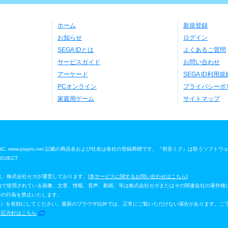
ホーム
新規登録
お知らせ
ログイン
SEGA IDとは
よくあるご質問
サービスガイド
お問い合わせ
アーケード
SEGA ID利用規
PCオンライン
プライバシーポ
家庭用ゲーム
サイトマップ
 Media, INC. www.piapro.net 記載の商品名および社名は各社の登録商標です。『初音ミク』は歌うソフト
ROJECT
」は、株式会社セガが運営しております。[
本サービスに関するお問い合わせはこちら
]
ジ」内で使用されている画像、文章、情報、音声、動画、等は株式会社セガまたはその関連会社の著作権
等の行為を禁止いたします。
イルシート）を有効にしてください。最新のブラウザ以外では、正常にご覧いただけない場合があります。ご
対応方針はこちら