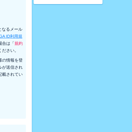
先となるメール
GA ID利用規
場合は「
規約
ください。
様の情報を登
ルが送信され
記載されてい