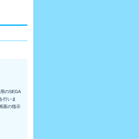
用のSEGA
を行いま
画面の指示