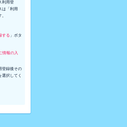
ス利用登
スは「利用
す。
録する
」ボタ
に情報の入
。
用登録後その
を選択してく