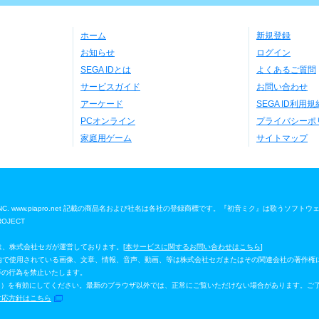
ホーム
新規登録
お知らせ
ログイン
SEGA IDとは
よくあるご質問
サービスガイド
お問い合わせ
アーケード
SEGA ID利用規
PCオンライン
プライバシーポ
家庭用ゲーム
サイトマップ
 Media, INC. www.piapro.net 記載の商品名および社名は各社の登録商標です。『初音ミク』は歌うソフト
ROJECT
」は、株式会社セガが運営しております。[
本サービスに関するお問い合わせはこちら
]
ジ」内で使用されている画像、文章、情報、音声、動画、等は株式会社セガまたはその関連会社の著作権
等の行為を禁止いたします。
イルシート）を有効にしてください。最新のブラウザ以外では、正常にご覧いただけない場合があります。ご
対応方針はこちら