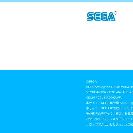
©SEGA
©SEGA ©Crypton Future
©TYPE-MOON / FGO ARCADE P
©DMM / C2 / KADOKAWA
本サイト「SEGA ID管理ページ
本サイト「SEGA ID管理ペー
著作権者の許可なく、複製、転載
JavaScript、CSS（スタ
「ウェブアクセシビリティ」への