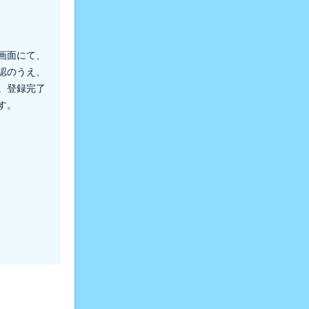
画面にて、
認のうえ、
。登録完了
す。