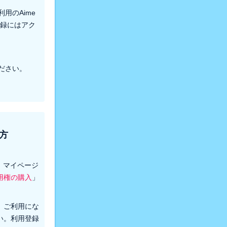
用のAime
登録にはアク
ださい。
方
後、マイページ
用権の購入
」
、ご利用にな
い。利用登録