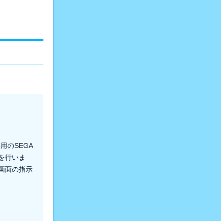
用のSEGA
を行いま
画面の指示