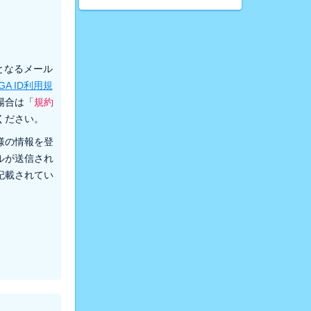
先となるメール
GA ID利用規
場合は「
規約
ください。
様の情報を登
ルが送信され
記載されてい