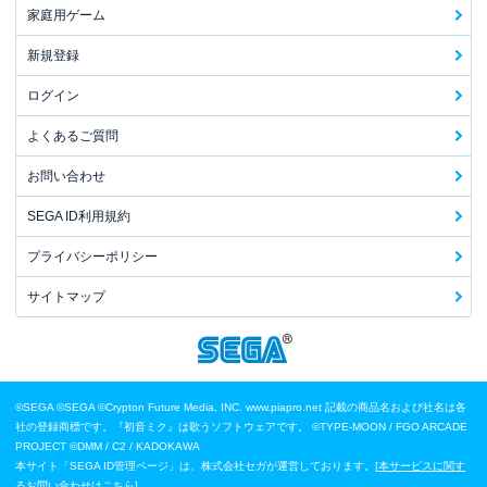
家庭用ゲーム
新規登録
ログイン
よくあるご質問
お問い合わせ
SEGA ID利用規約
プライバシーポリシー
サイトマップ
©SEGA
©SEGA ©Crypton Future Media, INC. www.piapro.net 記載の商品名および社名は各
社の登録商標です。『初音ミク』は歌うソフトウェアです。
©TYPE-MOON / FGO ARCADE
PROJECT
©DMM / C2 / KADOKAWA
本サイト「SEGA ID管理ページ」は、株式会社セガが運営しております。[
本サービスに関す
るお問い合わせはこちら
]