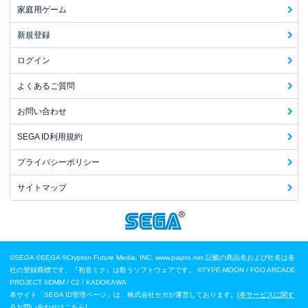
家庭用ゲーム
新規登録
ログイン
よくあるご質問
お問い合わせ
SEGA ID利用規約
プライバシーポリシー
サイトマップ
©SEGA
©SEGA ©Crypton Future Media, INC. www.piapro.net 記載の商品名および社名は各
社の登録商標です。『初音ミク』は歌うソフトウェアです。
©TYPE-MOON / FGO ARCADE
PROJECT
©DMM / C2 / KADOKAWA
本サイト「SEGA ID管理ページ」は、株式会社セガが運営しております。[
本サービスに関す
るお問い合わせはこちら
]