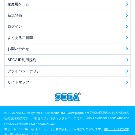
家庭用ゲーム
新規登録
ログイン
よくあるご質問
お問い合わせ
SEGA ID利用規約
プライバシーポリシー
サイトマップ
©SEGA
©SEGA ©Crypton Future Media, INC. www.piapro.net 記載の商品名および社名は各
社の登録商標です。『初音ミク』は歌うソフトウェアです。
©TYPE-MOON / FGO ARCADE
PROJECT
©DMM / C2 / KADOKAWA
本サイト「SEGA ID管理ページ」は、株式会社セガが運営しております。[
本サービスに関す
るお問い合わせはこちら
]