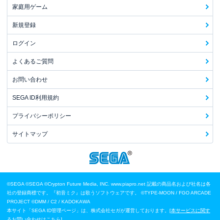
家庭用ゲーム
新規登録
ログイン
よくあるご質問
お問い合わせ
SEGA ID利用規約
プライバシーポリシー
サイトマップ
©SEGA
©SEGA ©Crypton Future Media, INC. www.piapro.net 記載の商品名および社名は各
社の登録商標です。『初音ミク』は歌うソフトウェアです。
©TYPE-MOON / FGO ARCADE
PROJECT
©DMM / C2 / KADOKAWA
本サイト「SEGA ID管理ページ」は、株式会社セガが運営しております。[
本サービスに関す
るお問い合わせはこちら
]