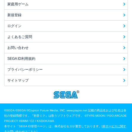
家庭用ゲーム
新規登録
ログイン
よくあるご質問
お問い合わせ
SEGA ID利用規約
プライバシーポリシー
サイトマップ
©SEGA
©SEGA ©Crypton Future Media, INC. www.piapro.net 記載の商品名および社名は各
社の登録商標です。『初音ミク』は歌うソフトウェアです。
©TYPE-MOON / FGO ARCADE
PROJECT
©DMM / C2 / KADOKAWA
本サイト「SEGA ID管理ページ」は、株式会社セガが運営しております。[
本サービスに関す
るお問い合わせはこちら
]