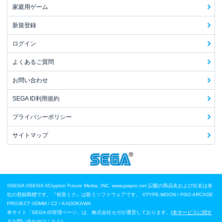
家庭用ゲーム
新規登録
ログイン
よくあるご質問
お問い合わせ
SEGA ID利用規約
プライバシーポリシー
サイトマップ
©SEGA
©SEGA ©Crypton Future Media, INC. www.piapro.net 記載の商品名および社名は各
社の登録商標です。『初音ミク』は歌うソフトウェアです。
©TYPE-MOON / FGO ARCADE
PROJECT
©DMM / C2 / KADOKAWA
本サイト「SEGA ID管理ページ」は、株式会社セガが運営しております。[
本サービスに関す
るお問い合わせはこちら
]