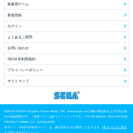
家庭用ゲーム
新規登録
ログイン
よくあるご質問
お問い合わせ
SEGA ID利用規約
プライバシーポリシー
サイトマップ
©SEGA
©SEGA ©Crypton Future Media, INC. www.piapro.net 記載の商品名および社名は各
社の登録商標です。『初音ミク』は歌うソフトウェアです。
©TYPE-MOON / FGO ARCADE
PROJECT
©DMM / C2 / KADOKAWA
本サイト「SEGA ID管理ページ」は、株式会社セガが運営しております。[
本サービスに関す
るお問い合わせはこちら
]