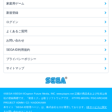
家庭用ゲーム
新規登録
ログイン
よくあるご質問
お問い合わせ
SEGA ID利用規約
プライバシーポリシー
サイトマップ
©SEGA
©SEGA ©Crypton Future Media, INC. www.piapro.net 記載の商品名および社名は各
社の登録商標です。『初音ミク』は歌うソフトウェアです。
©TYPE-MOON / FGO ARCADE
PROJECT
©DMM / C2 / KADOKAWA
本サイト「SEGA ID管理ページ」は、株式会社セガが運営しております。[
本サービスに関す
るお問い合わせはこちら
]