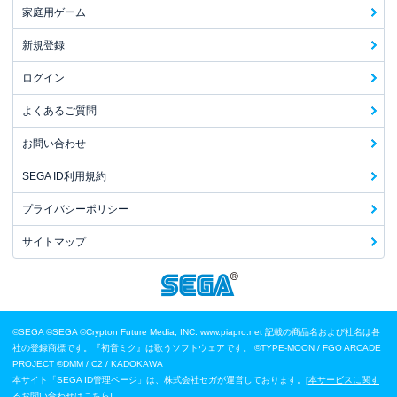
家庭用ゲーム
新規登録
ログイン
よくあるご質問
お問い合わせ
SEGA ID利用規約
プライバシーポリシー
サイトマップ
©SEGA
©SEGA ©Crypton Future Media, INC. www.piapro.net 記載の商品名および社名は各
社の登録商標です。『初音ミク』は歌うソフトウェアです。
©TYPE-MOON / FGO ARCADE
PROJECT
©DMM / C2 / KADOKAWA
本サイト「SEGA ID管理ページ」は、株式会社セガが運営しております。[
本サービスに関す
るお問い合わせはこちら
]