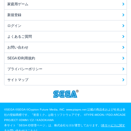
家庭用ゲーム
新規登録
ログイン
よくあるご質問
お問い合わせ
SEGA ID利用規約
プライバシーポリシー
サイトマップ
©SEGA
©SEGA ©Crypton Future Media, INC. www.piapro.net 記載の商品名および社名は各
社の登録商標です。『初音ミク』は歌うソフトウェアです。
©TYPE-MOON / FGO ARCADE
PROJECT
©DMM / C2 / KADOKAWA
本サイト「SEGA ID管理ページ」は、株式会社セガが運営しております。[
本サービスに関す
るお問い合わせはこちら
]