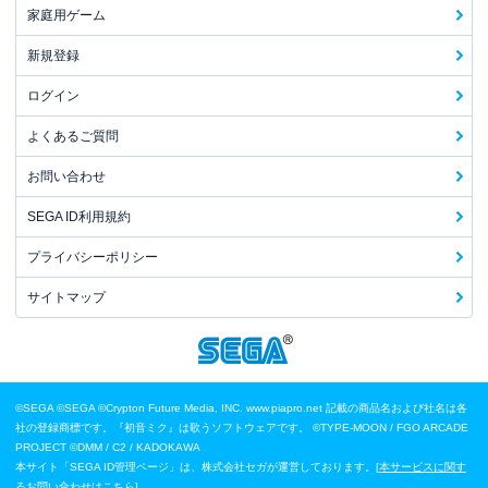
家庭用ゲーム
新規登録
ログイン
よくあるご質問
お問い合わせ
SEGA ID利用規約
プライバシーポリシー
サイトマップ
©SEGA
©SEGA ©Crypton Future Media, INC. www.piapro.net 記載の商品名および社名は各
社の登録商標です。『初音ミク』は歌うソフトウェアです。
©TYPE-MOON / FGO ARCADE
PROJECT
©DMM / C2 / KADOKAWA
本サイト「SEGA ID管理ページ」は、株式会社セガが運営しております。[
本サービスに関す
るお問い合わせはこちら
]