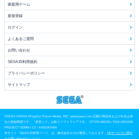
家庭用ゲーム
新規登録
ログイン
よくあるご質問
お問い合わせ
SEGA ID利用規約
プライバシーポリシー
サイトマップ
©SEGA
©SEGA ©Crypton Future Media, INC. www.piapro.net 記載の商品名および社名は各
社の登録商標です。『初音ミク』は歌うソフトウェアです。
©TYPE-MOON / FGO ARCADE
PROJECT
©DMM / C2 / KADOKAWA
本サイト「SEGA ID管理ページ」は、株式会社セガが運営しております。[
本サービスに関す
るお問い合わせはこちら
]