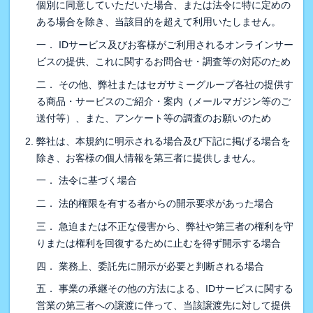
個別に同意していただいた場合、または法令に特に定めの
ある場合を除き、当該目的を超えて利用いたしません。
一． IDサービス及びお客様がご利用されるオンラインサー
ビスの提供、これに関するお問合せ・調査等の対応のため
二． その他、弊社またはセガサミーグループ各社の提供す
る商品・サービスのご紹介・案内（メールマガジン等のご
送付等）、また、アンケート等の調査のお願いのため
弊社は、本規約に明示される場合及び下記に掲げる場合を
除き、お客様の個人情報を第三者に提供しません。
一． 法令に基づく場合
二． 法的権限を有する者からの開示要求があった場合
三． 急迫または不正な侵害から、弊社や第三者の権利を守
りまたは権利を回復するために止むを得ず開示する場合
四． 業務上、委託先に開示が必要と判断される場合
五． 事業の承継その他の方法による、IDサービスに関する
営業の第三者への譲渡に伴って、当該譲渡先に対して提供