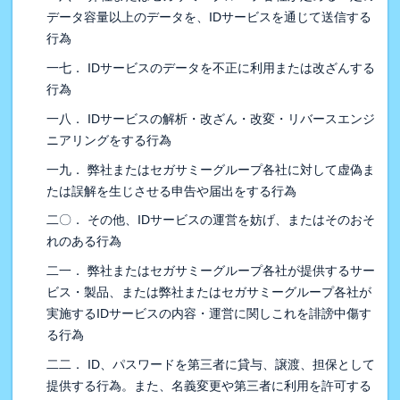
データ容量以上のデータを、IDサービスを通じて送信する
行為
一七． IDサービスのデータを不正に利用または改ざんする
行為
一八． IDサービスの解析・改ざん・改変・リバースエンジ
ニアリングをする行為
一九． 弊社またはセガサミーグループ各社に対して虚偽ま
たは誤解を生じさせる申告や届出をする行為
二〇． その他、IDサービスの運営を妨げ、またはそのおそ
れのある行為
二一． 弊社またはセガサミーグループ各社が提供するサー
ビス・製品、または弊社またはセガサミーグループ各社が
実施するIDサービスの内容・運営に関しこれを誹謗中傷す
る行為
二二． ID、パスワードを第三者に貸与、譲渡、担保として
提供する行為。また、名義変更や第三者に利用を許可する