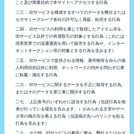
こと及び商業目的で本サイトへアクセスする行為
二三． IDサービスを構成するすべてのデータを弊社または
セガサミーグループ各社の許可なく再販、転売する行為
二四． IDサービスの利用を通じて取得したアイテム等を、
IDサービス以外での有償取引の対象とする行為（これには
現実世界での流通通貨を用いて販売する行為や、インター
ネットオークション等の対象とする行為を含みます）
二五． IDサービスで提供される情報、著作物等を自らの個
人利用目的以外に利用、ネットワークの内外を問わず公衆
に転載・掲出する行為
二六． IDサービスに関するデータを不正に取得する行為、
またはそのデータを第三者に開示する行為
二七． 上記各号のいずれかに該当する行為（当該行為を他
者が行っている場合を含みます。）がみられる文章やデー
タ等の掲示先を教える行為（当該掲示先へのリンクを貼る
行為を含みます）
二八． その他、IDサービスの趣旨に鑑み、弊社またはセガ