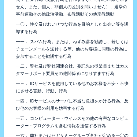
せん、また、個人、非個人の区別を問いません）、選挙の
事前運動その他政治活動、布教活動その他宗教活動
一〇． 性交及びわいせつな行為を目的とした出会い等を誘
導する行為
一一． スパム行為。または、ねずみ講を勧誘し、若しくは
チェーンメールを送付する等、他のお客様に同種の行為に
参加することを勧誘する行為
一二． 弊社及び弊社関連会社、委託先の従業員またはカス
タマーサポート要員その他関係者になりすます行為
一三． IDサービスを使用している他のお客様を不安・不快
にさせる言動、行動、行為
一四． IDサービスのサーバに不当な負担をかける行為、及
び他のお客様の利用を妨害する行為
一五． コンピューター・ウイルスその他の有害なコンピュ
ーター・プログラムを含む情報を送信する行為
一六． 弊社またはセガサミーグループ各社が定める一定の