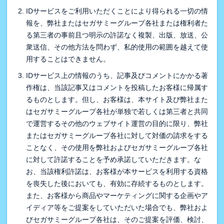
IDサービスをご利用いただくことにより得られる一切の情
報を、弊社またはセガサミーグループ各社または権利者た
る第三者の事前且つ明示の許諾なく複製、出版、放送、公
衆送信、その他方法を問わず、私的使用の範囲を越えて使
用することはできません。
IDサービス上の情報のうち、記事及びコメントにかかる著
作権は、当該記事又はコメントを投稿したお客様に帰属す
るものとします。但し、お客様は、本サイト及び弊社また
はセガサミーグループ各社が単独で若しくは第三者と共同
で運営するその他のウェブサイト運営の目的に限り、弊社
またはセガサミーグループ各社に対して対価の請求をする
ことなく、その使用を弊社およびセガサミーグループ各社
に対して許諾することを予め承諾していただきます。な
お、当該権利許諾は、お客様が本サービスを利用する資格
を喪失した後においても、有効に存続するものとします。
また、お客様から商品やマーケティングに関する企画やア
イディア等をご提案をしていただいた場合でも、弊社およ
びセガサミーグループ各社は、そのご提案を評価、検討、