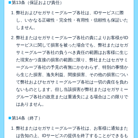
■
第13条（保証および責任）
弊社およびセガサミーグループ各社は、IDサービスに際
し、いかなる正確性・完全性・有用性・信頼性も保証いた
しません。
弊社またはセガサミーグループ各社の責によりお客様がID
サービスに関して損害を被った場合でも、弊社またはセガ
サミーグループ各社の負うべき責任の範囲はお客様に生じ
た現実かつ直接の損害の範囲に限り、弊社またはセガサミ
ーグループ各社の予見の有無にかかわらず、特別の事情か
ら生じた損害、逸失利益、間接損害、その他の損害につい
て弊社およびセガサミーグループ各社は一切の責任を負わ
ないものとします。但し当該損害が弊社またはセガサミー
グループ各社の故意または重過失による場合はこの限りで
はありません。
■
第14条（終了）
弊社またはセガサミーグループ各社は、お客様に通知また
は告知の上、IDサービスの提供を終了することができるも