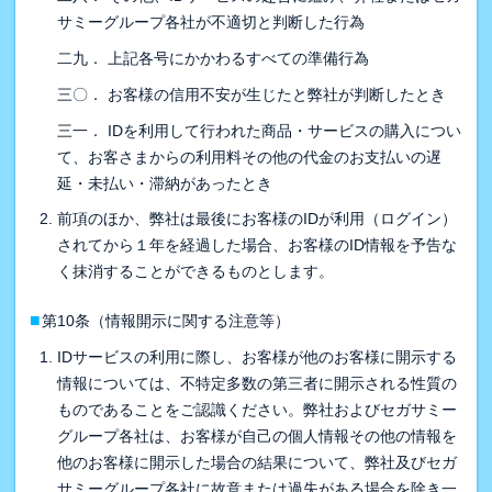
サミーグループ各社が不適切と判断した行為
二九． 上記各号にかかわるすべての準備行為
三〇． お客様の信用不安が生じたと弊社が判断したとき
三一． IDを利用して行われた商品・サービスの購入につい
て、お客さまからの利用料その他の代金のお支払いの遅
延・未払い・滞納があったとき
前項のほか、弊社は最後にお客様のIDが利用（ログイン）
されてから１年を経過した場合、お客様のID情報を予告な
く抹消することができるものとします。
■
第10条（情報開示に関する注意等）
IDサービスの利用に際し、お客様が他のお客様に開示する
情報については、不特定多数の第三者に開示される性質の
ものであることをご認識ください。弊社およびセガサミー
グループ各社は、お客様が自己の個人情報その他の情報を
他のお客様に開示した場合の結果について、弊社及びセガ
サミーグループ各社に故意または過失がある場合を除き一