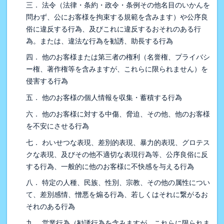
三． 法令（法律・条約・政令・条例その他名目のいかんを
問わず、公にお客様を拘束する規範を含みます）や公序良
俗に違反する行為、及びこれに違反するおそれのある行
為。または、違法な行為を勧誘、助長する行為
四． 他のお客様または第三者の権利（名誉権、プライバシ
ー権、著作権等を含みますが、これらに限られません）を
侵害する行為
五． 他のお客様の個人情報を収集・蓄積する行為
六． 他のお客様に対する中傷、脅迫、その他、他のお客様
を不安にさせる行為
七． わいせつな表現、差別的表現、暴力的表現、グロテス
クな表現、及びその他不適切な表現行為等、公序良俗に反
する行為、一般的に他のお客様に不快感を与える行為
八． 特定の人種、民族、性別、宗教、その他の属性につい
て、差別感情、憎悪を煽る行為、若しくはそれに繋がるお
それのある行為
九． 営業行為（勧誘行為を含みますが、これらに限られま