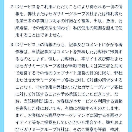
IDサービスをご利用いただくことにより得られる一切の情
報を、弊社またはセガサミーグループ各社または権利者た
る第三者の事前且つ明示の許諾なく複製、出版、放送、公
衆送信、その他方法を問わず、私的使用の範囲を越えて使
用することはできません。
IDサービス上の情報のうち、記事及びコメントにかかる著
作権は、当該記事又はコメントを投稿したお客様に帰属す
るものとします。但し、お客様は、本サイト及び弊社また
はセガサミーグループ各社が単独で若しくは第三者と共同
で運営するその他のウェブサイト運営の目的に限り、弊社
またはセガサミーグループ各社に対して対価の請求をする
ことなく、その使用を弊社およびセガサミーグループ各社
に対して許諾することを予め承諾していただきます。な
お、当該権利許諾は、お客様が本サービスを利用する資格
を喪失した後においても、有効に存続するものとします。
また、お客様から商品やマーケティングに関する企画やア
イディア等をご提案をしていただいた場合でも、弊社およ
びセガサミーグループ各社は、そのご提案を評価、検討、