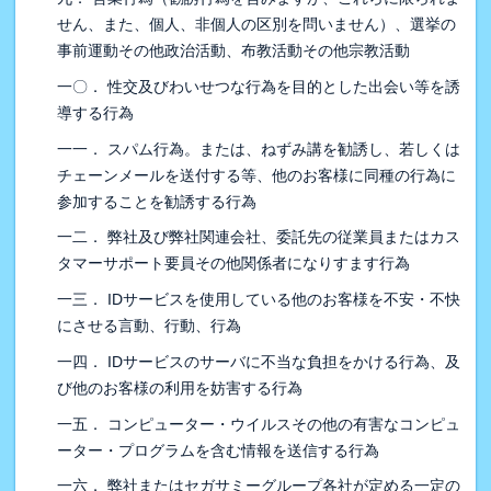
せん、また、個人、非個人の区別を問いません）、選挙の
事前運動その他政治活動、布教活動その他宗教活動
一〇． 性交及びわいせつな行為を目的とした出会い等を誘
導する行為
一一． スパム行為。または、ねずみ講を勧誘し、若しくは
チェーンメールを送付する等、他のお客様に同種の行為に
参加することを勧誘する行為
一二． 弊社及び弊社関連会社、委託先の従業員またはカス
タマーサポート要員その他関係者になりすます行為
一三． IDサービスを使用している他のお客様を不安・不快
にさせる言動、行動、行為
一四． IDサービスのサーバに不当な負担をかける行為、及
び他のお客様の利用を妨害する行為
一五． コンピューター・ウイルスその他の有害なコンピュ
ーター・プログラムを含む情報を送信する行為
一六． 弊社またはセガサミーグループ各社が定める一定の