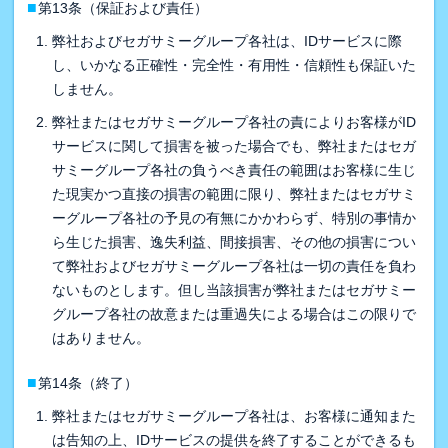
■
第13条（保証および責任）
弊社およびセガサミーグループ各社は、IDサービスに際
し、いかなる正確性・完全性・有用性・信頼性も保証いた
しません。
弊社またはセガサミーグループ各社の責によりお客様がID
サービスに関して損害を被った場合でも、弊社またはセガ
サミーグループ各社の負うべき責任の範囲はお客様に生じ
た現実かつ直接の損害の範囲に限り、弊社またはセガサミ
ーグループ各社の予見の有無にかかわらず、特別の事情か
ら生じた損害、逸失利益、間接損害、その他の損害につい
て弊社およびセガサミーグループ各社は一切の責任を負わ
ないものとします。但し当該損害が弊社またはセガサミー
グループ各社の故意または重過失による場合はこの限りで
はありません。
■
第14条（終了）
弊社またはセガサミーグループ各社は、お客様に通知また
は告知の上、IDサービスの提供を終了することができるも