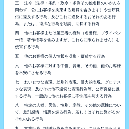
三． 法令（法律・条約・政令・条例その他名目のいかんを
問わず、公にお客様を拘束する規範を含みます）や公序良
俗に違反する行為、及びこれに違反するおそれのある行
為。または、違法な行為を勧誘、助長する行為
四． 他のお客様または第三者の権利（名誉権、プライバシ
ー権、著作権等を含みますが、これらに限られません）を
侵害する行為
五． 他のお客様の個人情報を収集・蓄積する行為
六． 他のお客様に対する中傷、脅迫、その他、他のお客様
を不安にさせる行為
七． わいせつな表現、差別的表現、暴力的表現、グロテス
クな表現、及びその他不適切な表現行為等、公序良俗に反
する行為、一般的に他のお客様に不快感を与える行為
八． 特定の人種、民族、性別、宗教、その他の属性につい
て、差別感情、憎悪を煽る行為、若しくはそれに繋がるお
それのある行為
九． 営業行為（勧誘行為を含みますが、これらに限られま