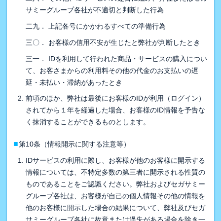
サミーグループ各社が不適切と判断した行為
二九． 上記各号にかかわるすべての準備行為
三〇． お客様の信用不安が生じたと弊社が判断したとき
三一． IDを利用して行われた商品・サービスの購入につい
て、お客さまからの利用料その他の代金のお支払いの遅
延・未払い・滞納があったとき
前項のほか、弊社は最後にお客様のIDが利用（ログイン）
されてから１年を経過した場合、お客様のID情報を予告な
く抹消することができるものとします。
■
第10条（情報開示に関する注意等）
IDサービスの利用に際し、お客様が他のお客様に開示する
情報については、不特定多数の第三者に開示される性質の
ものであることをご認識ください。弊社およびセガサミー
グループ各社は、お客様が自己の個人情報その他の情報を
他のお客様に開示した場合の結果について、弊社及びセガ
サミーグループ各社に故意または過失がある場合を除き一