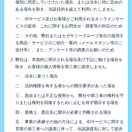
個別に同意していただいた場合、または法令に特に定めの
ある場合を除き、当該目的を超えて利用いたしません。
一． IDサービス及びお客様がご利用されるオンラインサー
ビスの提供、これに関するお問合せ・調査等の対応のため
二． その他、弊社またはセガサミーグループ各社の提供す
る商品・サービスのご紹介・案内（メールマガジン等のご
送付等）、また、アンケート等の調査のお願いのため
弊社は、本規約に明示される場合及び下記に掲げる場合を
除き、お客様の個人情報を第三者に提供しません。
一． 法令に基づく場合
二． 法的権限を有する者からの開示要求があった場合
三． 急迫または不正な侵害から、弊社や第三者の権利を守
りまたは権利を回復するために止むを得ず開示する場合
四． 業務上、委託先に開示が必要と判断される場合
五． 事業の承継その他の方法による、IDサービスに関する
営業の第三者への譲渡に伴って、当該譲渡先に対して提供