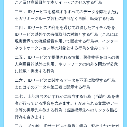
こと及び商業目的で本サイトへアクセスする行為
二三． IDサービスを構成するすべてのデータを弊社または
セガサミーグループ各社の許可なく再販、転売する行為
二四． IDサービスの利用を通じて取得したアイテム等を、
IDサービス以外での有償取引の対象とする行為（これには
現実世界での流通通貨を用いて販売する行為や、インター
ネットオークション等の対象とする行為を含みます）
二五． IDサービスで提供される情報、著作物等を自らの個
人利用目的以外に利用、ネットワークの内外を問わず公衆
に転載・掲出する行為
二六． IDサービスに関するデータを不正に取得する行為、
またはそのデータを第三者に開示する行為
二七． 上記各号のいずれかに該当する行為（当該行為を他
者が行っている場合を含みます。）がみられる文章やデー
タ等の掲示先を教える行為（当該掲示先へのリンクを貼る
行為を含みます）
二八． その他、IDサービスの趣旨に鑑み、弊社またはセガ