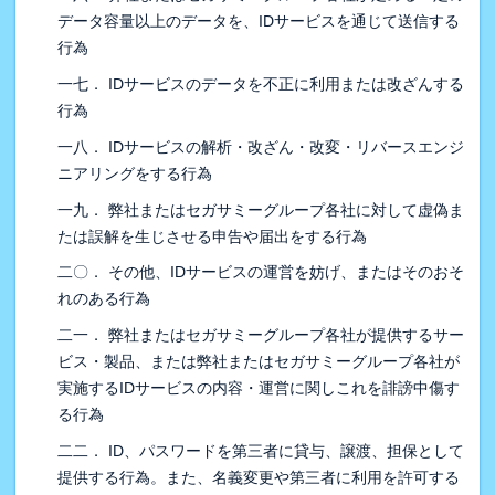
データ容量以上のデータを、IDサービスを通じて送信する
行為
一七． IDサービスのデータを不正に利用または改ざんする
行為
一八． IDサービスの解析・改ざん・改変・リバースエンジ
ニアリングをする行為
一九． 弊社またはセガサミーグループ各社に対して虚偽ま
たは誤解を生じさせる申告や届出をする行為
二〇． その他、IDサービスの運営を妨げ、またはそのおそ
れのある行為
二一． 弊社またはセガサミーグループ各社が提供するサー
ビス・製品、または弊社またはセガサミーグループ各社が
実施するIDサービスの内容・運営に関しこれを誹謗中傷す
る行為
二二． ID、パスワードを第三者に貸与、譲渡、担保として
提供する行為。また、名義変更や第三者に利用を許可する