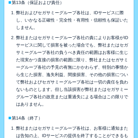
■
第13条（保証および責任）
弊社およびセガサミーグループ各社は、IDサービスに際
し、いかなる正確性・完全性・有用性・信頼性も保証いた
しません。
弊社またはセガサミーグループ各社の責によりお客様がID
サービスに関して損害を被った場合でも、弊社またはセガ
サミーグループ各社の負うべき責任の範囲はお客様に生じ
た現実かつ直接の損害の範囲に限り、弊社またはセガサミ
ーグループ各社の予見の有無にかかわらず、特別の事情か
ら生じた損害、逸失利益、間接損害、その他の損害につい
て弊社およびセガサミーグループ各社は一切の責任を負わ
ないものとします。但し当該損害が弊社またはセガサミー
グループ各社の故意または重過失による場合はこの限りで
はありません。
■
第14条（終了）
弊社またはセガサミーグループ各社は、お客様に通知また
は告知の上、IDサービスの提供を終了することができるも