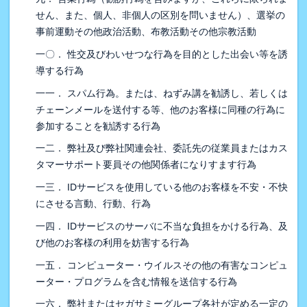
せん、また、個人、非個人の区別を問いません）、選挙の
事前運動その他政治活動、布教活動その他宗教活動
一〇． 性交及びわいせつな行為を目的とした出会い等を誘
導する行為
一一． スパム行為。または、ねずみ講を勧誘し、若しくは
チェーンメールを送付する等、他のお客様に同種の行為に
参加することを勧誘する行為
一二． 弊社及び弊社関連会社、委託先の従業員またはカス
タマーサポート要員その他関係者になりすます行為
一三． IDサービスを使用している他のお客様を不安・不快
にさせる言動、行動、行為
一四． IDサービスのサーバに不当な負担をかける行為、及
び他のお客様の利用を妨害する行為
一五． コンピューター・ウイルスその他の有害なコンピュ
ーター・プログラムを含む情報を送信する行為
一六． 弊社またはセガサミーグループ各社が定める一定の