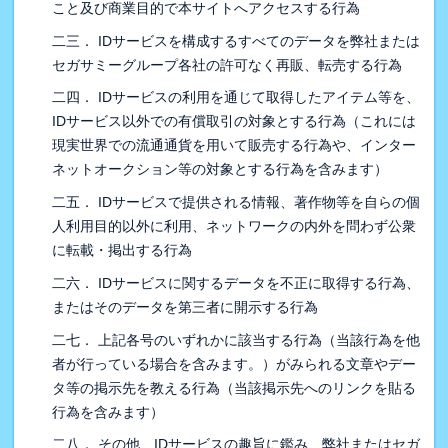
こと及び商業目的で本サイトへアクセスする行為
二三． IDサービスを構成するすべてのデータを弊社または
セガサミーグループ各社の許可なく再販、転売する行為
二四． IDサービスの利用を通じて取得したアイテム等を、
IDサービス以外での有償取引の対象とする行為（これには
現実世界での流通通貨を用いて販売する行為や、インター
ネットオークション等の対象とする行為を含みます）
二五． IDサービスで提供される情報、著作物等を自らの個
人利用目的以外に利用、ネットワークの内外を問わず公衆
に転載・掲出する行為
二六． IDサービスに関するデータを不正に取得する行為、
またはそのデータを第三者に開示する行為
二七． 上記各号のいずれかに該当する行為（当該行為を他
者が行っている場合を含みます。）がみられる文章やデー
タ等の掲示先を教える行為（当該掲示先へのリンクを貼る
行為を含みます）
二八． その他、IDサービスの趣旨に鑑み、弊社またはセガ