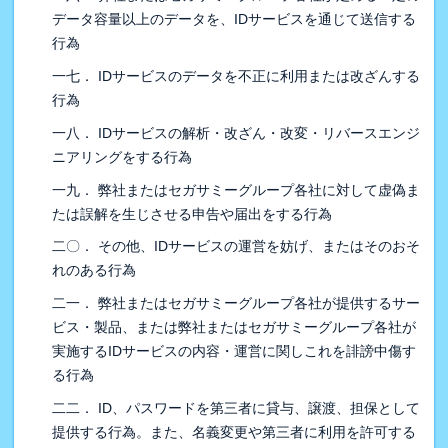
データ容量以上のデータを、IDサービスを通じて送信する
行為
一七． IDサービスのデータを不正に利用または改ざんする
行為
一八． IDサービスの解析・改ざん・改変・リバースエンジ
ニアリングをする行為
一九． 弊社またはセガサミーグループ各社に対して虚偽ま
たは誤解を生じさせる申告や届出をする行為
二〇． その他、IDサービスの運営を妨げ、またはそのおそ
れのある行為
二一． 弊社またはセガサミーグループ各社が提供するサー
ビス・製品、または弊社またはセガサミーグループ各社が
実施するIDサービスの内容・運営に関しこれを誹謗中傷す
る行為
二二． ID、パスワードを第三者に貸与、譲渡、担保として
提供する行為。また、名義変更や第三者に利用を許可する