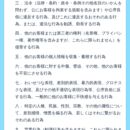
三． 法令（法律・条約・政令・条例その他名目のいかんを
問わず、公にお客様を拘束する規範を含みます）や公序良
俗に違反する行為、及びこれに違反するおそれのある行
為。または、違法な行為を勧誘、助長する行為
四． 他のお客様または第三者の権利（名誉権、プライバシ
ー権、著作権等を含みますが、これらに限られません）を
侵害する行為
五． 他のお客様の個人情報を収集・蓄積する行為
六． 他のお客様に対する中傷、脅迫、その他、他のお客様
を不安にさせる行為
七． わいせつな表現、差別的表現、暴力的表現、グロテス
クな表現、及びその他不適切な表現行為等、公序良俗に反
する行為、一般的に他のお客様に不快感を与える行為
八． 特定の人種、民族、性別、宗教、その他の属性につい
て、差別感情、憎悪を煽る行為、若しくはそれに繋がるお
それのある行為
九． 営業行為（勧誘行為を含みますが、これらに限られま