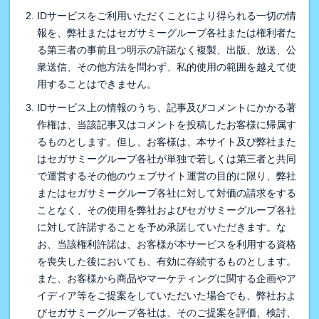
IDサービスをご利用いただくことにより得られる一切の情
報を、弊社またはセガサミーグループ各社または権利者た
る第三者の事前且つ明示の許諾なく複製、出版、放送、公
衆送信、その他方法を問わず、私的使用の範囲を越えて使
用することはできません。
IDサービス上の情報のうち、記事及びコメントにかかる著
作権は、当該記事又はコメントを投稿したお客様に帰属す
るものとします。但し、お客様は、本サイト及び弊社また
はセガサミーグループ各社が単独で若しくは第三者と共同
で運営するその他のウェブサイト運営の目的に限り、弊社
またはセガサミーグループ各社に対して対価の請求をする
ことなく、その使用を弊社およびセガサミーグループ各社
に対して許諾することを予め承諾していただきます。な
お、当該権利許諾は、お客様が本サービスを利用する資格
を喪失した後においても、有効に存続するものとします。
また、お客様から商品やマーケティングに関する企画やア
イディア等をご提案をしていただいた場合でも、弊社およ
びセガサミーグループ各社は、そのご提案を評価、検討、