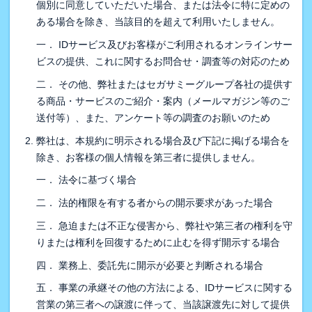
個別に同意していただいた場合、または法令に特に定めの
ある場合を除き、当該目的を超えて利用いたしません。
一． IDサービス及びお客様がご利用されるオンラインサー
ビスの提供、これに関するお問合せ・調査等の対応のため
二． その他、弊社またはセガサミーグループ各社の提供す
る商品・サービスのご紹介・案内（メールマガジン等のご
送付等）、また、アンケート等の調査のお願いのため
弊社は、本規約に明示される場合及び下記に掲げる場合を
除き、お客様の個人情報を第三者に提供しません。
一． 法令に基づく場合
二． 法的権限を有する者からの開示要求があった場合
三． 急迫または不正な侵害から、弊社や第三者の権利を守
りまたは権利を回復するために止むを得ず開示する場合
四． 業務上、委託先に開示が必要と判断される場合
五． 事業の承継その他の方法による、IDサービスに関する
営業の第三者への譲渡に伴って、当該譲渡先に対して提供