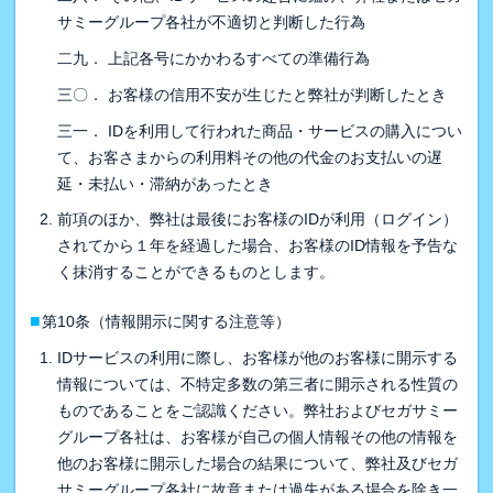
サミーグループ各社が不適切と判断した行為
二九． 上記各号にかかわるすべての準備行為
三〇． お客様の信用不安が生じたと弊社が判断したとき
三一． IDを利用して行われた商品・サービスの購入につい
て、お客さまからの利用料その他の代金のお支払いの遅
延・未払い・滞納があったとき
前項のほか、弊社は最後にお客様のIDが利用（ログイン）
されてから１年を経過した場合、お客様のID情報を予告な
く抹消することができるものとします。
■
第10条（情報開示に関する注意等）
IDサービスの利用に際し、お客様が他のお客様に開示する
情報については、不特定多数の第三者に開示される性質の
ものであることをご認識ください。弊社およびセガサミー
グループ各社は、お客様が自己の個人情報その他の情報を
他のお客様に開示した場合の結果について、弊社及びセガ
サミーグループ各社に故意または過失がある場合を除き一