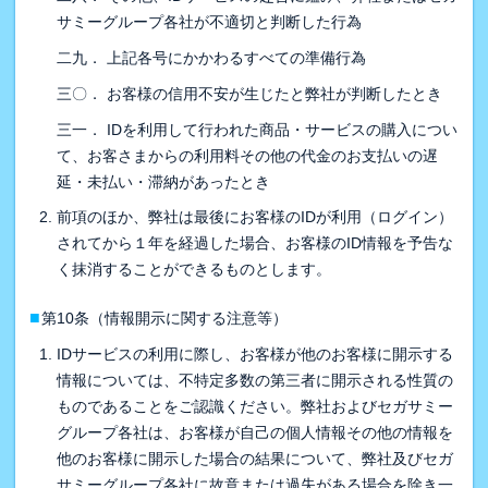
サミーグループ各社が不適切と判断した行為
二九． 上記各号にかかわるすべての準備行為
三〇． お客様の信用不安が生じたと弊社が判断したとき
三一． IDを利用して行われた商品・サービスの購入につい
て、お客さまからの利用料その他の代金のお支払いの遅
延・未払い・滞納があったとき
前項のほか、弊社は最後にお客様のIDが利用（ログイン）
されてから１年を経過した場合、お客様のID情報を予告な
く抹消することができるものとします。
■
第10条（情報開示に関する注意等）
IDサービスの利用に際し、お客様が他のお客様に開示する
情報については、不特定多数の第三者に開示される性質の
ものであることをご認識ください。弊社およびセガサミー
グループ各社は、お客様が自己の個人情報その他の情報を
他のお客様に開示した場合の結果について、弊社及びセガ
サミーグループ各社に故意または過失がある場合を除き一