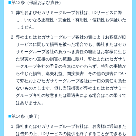
■
第13条（保証および責任）
弊社およびセガサミーグループ各社は、IDサービスに際
し、いかなる正確性・完全性・有用性・信頼性も保証いた
しません。
弊社またはセガサミーグループ各社の責によりお客様がID
サービスに関して損害を被った場合でも、弊社またはセガ
サミーグループ各社の負うべき責任の範囲はお客様に生じ
た現実かつ直接の損害の範囲に限り、弊社またはセガサミ
ーグループ各社の予見の有無にかかわらず、特別の事情か
ら生じた損害、逸失利益、間接損害、その他の損害につい
て弊社およびセガサミーグループ各社は一切の責任を負わ
ないものとします。但し当該損害が弊社またはセガサミー
グループ各社の故意または重過失による場合はこの限りで
はありません。
■
第14条（終了）
弊社またはセガサミーグループ各社は、お客様に通知また
は告知の上、IDサービスの提供を終了することができるも