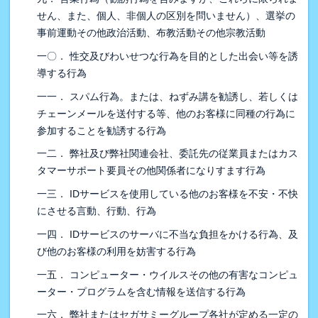
せん、また、個人、非個人の区別を問いません）、選挙の
事前運動その他政治活動、布教活動その他宗教活動
一〇． 性交及びわいせつな行為を目的とした出会い等を誘
導する行為
一一． スパム行為。または、ねずみ講を勧誘し、若しくは
チェーンメールを送付する等、他のお客様に同種の行為に
参加することを勧誘する行為
一二． 弊社及び弊社関連会社、委託先の従業員またはカス
タマーサポート要員その他関係者になりすます行為
一三． IDサービスを使用している他のお客様を不安・不快
にさせる言動、行動、行為
一四． IDサービスのサーバに不当な負担をかける行為、及
び他のお客様の利用を妨害する行為
一五． コンピューター・ウイルスその他の有害なコンピュ
ーター・プログラムを含む情報を送信する行為
一六． 弊社またはセガサミーグループ各社が定める一定の