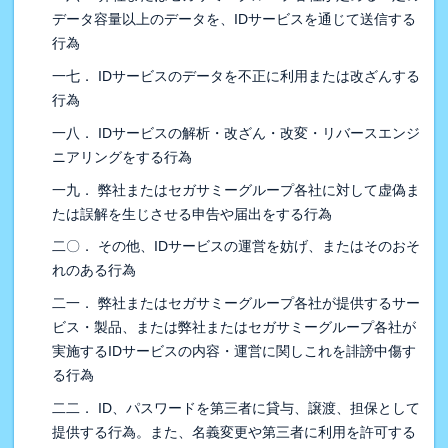
データ容量以上のデータを、IDサービスを通じて送信する
行為
一七． IDサービスのデータを不正に利用または改ざんする
行為
一八． IDサービスの解析・改ざん・改変・リバースエンジ
ニアリングをする行為
一九． 弊社またはセガサミーグループ各社に対して虚偽ま
たは誤解を生じさせる申告や届出をする行為
二〇． その他、IDサービスの運営を妨げ、またはそのおそ
れのある行為
二一． 弊社またはセガサミーグループ各社が提供するサー
ビス・製品、または弊社またはセガサミーグループ各社が
実施するIDサービスの内容・運営に関しこれを誹謗中傷す
る行為
二二． ID、パスワードを第三者に貸与、譲渡、担保として
提供する行為。また、名義変更や第三者に利用を許可する