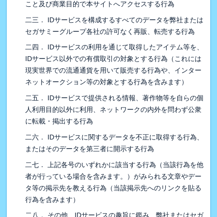
こと及び商業目的で本サイトへアクセスする行為
二三． IDサービスを構成するすべてのデータを弊社または
セガサミーグループ各社の許可なく再販、転売する行為
二四． IDサービスの利用を通じて取得したアイテム等を、
IDサービス以外での有償取引の対象とする行為（これには
現実世界での流通通貨を用いて販売する行為や、インター
ネットオークション等の対象とする行為を含みます）
二五． IDサービスで提供される情報、著作物等を自らの個
人利用目的以外に利用、ネットワークの内外を問わず公衆
に転載・掲出する行為
二六． IDサービスに関するデータを不正に取得する行為、
またはそのデータを第三者に開示する行為
二七． 上記各号のいずれかに該当する行為（当該行為を他
者が行っている場合を含みます。）がみられる文章やデー
タ等の掲示先を教える行為（当該掲示先へのリンクを貼る
行為を含みます）
二八． その他、IDサービスの趣旨に鑑み、弊社またはセガ