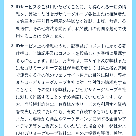
IDサービスをご利用いただくことにより得られる一切の情
報を、弊社またはセガサミーグループ各社または権利者た
る第三者の事前且つ明示の許諾なく複製、出版、放送、公
衆送信、その他方法を問わず、私的使用の範囲を越えて使
用することはできません。
IDサービス上の情報のうち、記事及びコメントにかかる著
作権は、当該記事又はコメントを投稿したお客様に帰属す
るものとします。但し、お客様は、本サイト及び弊社また
はセガサミーグループ各社が単独で若しくは第三者と共同
で運営するその他のウェブサイト運営の目的に限り、弊社
またはセガサミーグループ各社に対して対価の請求をする
ことなく、その使用を弊社およびセガサミーグループ各社
に対して許諾することを予め承諾していただきます。な
お、当該権利許諾は、お客様が本サービスを利用する資格
を喪失した後においても、有効に存続するものとします。
また、お客様から商品やマーケティングに関する企画やア
イディア等をご提案をしていただいた場合でも、弊社およ
びセガサミーグループ各社は、そのご提案を評価、検討、