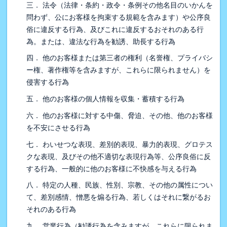
三． 法令（法律・条約・政令・条例その他名目のいかんを
問わず、公にお客様を拘束する規範を含みます）や公序良
俗に違反する行為、及びこれに違反するおそれのある行
為。または、違法な行為を勧誘、助長する行為
四． 他のお客様または第三者の権利（名誉権、プライバシ
ー権、著作権等を含みますが、これらに限られません）を
侵害する行為
五． 他のお客様の個人情報を収集・蓄積する行為
六． 他のお客様に対する中傷、脅迫、その他、他のお客様
を不安にさせる行為
七． わいせつな表現、差別的表現、暴力的表現、グロテス
クな表現、及びその他不適切な表現行為等、公序良俗に反
する行為、一般的に他のお客様に不快感を与える行為
八． 特定の人種、民族、性別、宗教、その他の属性につい
て、差別感情、憎悪を煽る行為、若しくはそれに繋がるお
それのある行為
九． 営業行為（勧誘行為を含みますが、これらに限られま