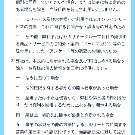
個別に同意していただいた場合、または法令に特に定めの
ある場合を除き、当該目的を超えて利用いたしません。
一． IDサービス及びお客様がご利用されるオンラインサー
ビスの提供、これに関するお問合せ・調査等の対応のため
二． その他、弊社またはセガサミーグループ各社の提供す
る商品・サービスのご紹介・案内（メールマガジン等のご
送付等）、また、アンケート等の調査のお願いのため
弊社は、本規約に明示される場合及び下記に掲げる場合を
除き、お客様の個人情報を第三者に提供しません。
一． 法令に基づく場合
二． 法的権限を有する者からの開示要求があった場合
三． 急迫または不正な侵害から、弊社や第三者の権利を守
りまたは権利を回復するために止むを得ず開示する場合
四． 業務上、委託先に開示が必要と判断される場合
五． 事業の承継その他の方法による、IDサービスに関する
営業の第三者への譲渡に伴って、当該譲渡先に対して提供