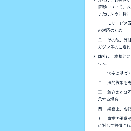
情報について、以
または法令に特に
一． IDサービ
の対応のため
二． その他、弊
ガジン等のご送付
弊社は、本規約に
せん。
一． 法令に基づ
二． 法的権限を
三． 急迫または
示する場合
四． 業務上、委
五． 事業の承継
に対して提供され