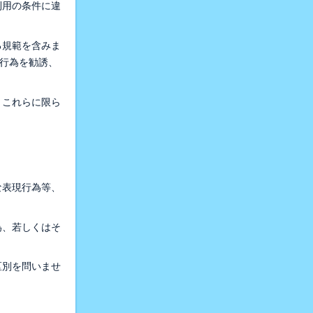
利用の条件に違
る規範を含みま
行為を勧誘、
、これらに限ら
な表現行為等、
為、若しくはそ
区別を問いませ