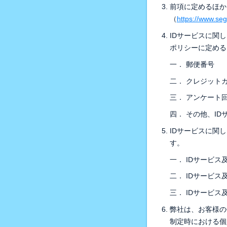
前項に定めるほか
（
https://www.sega
IDサービスに関
ポリシーに定める
一． 郵便番号
二． クレジット
三． アンケート
四． その他、I
IDサービスに関
す。
一． IDサービ
二． IDサービ
三． IDサービ
弊社は、お客様の
制定時における個