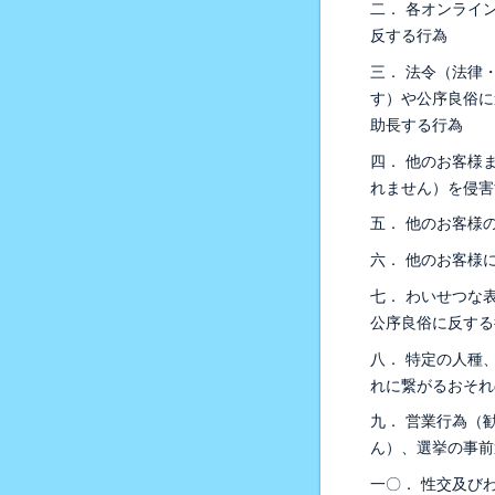
二． 各オンライ
反する行為
三． 法令（法律
す）や公序良俗に
助長する行為
四． 他のお客様
れません）を侵害
五． 他のお客様
六． 他のお客様
七． わいせつな
公序良俗に反する
八． 特定の人種
れに繋がるおそれ
九． 営業行為（
ん）、選挙の事前
一〇． 性交及び