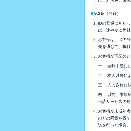
にこれらをご確認
■
第3条（登録）
IDの登録にあた
は、速やかに弊社
お客様は、IDの
先を通じて、弊社
お客様が下記のい
一． 登録手続に
二． 本人以外に
三． 入力された
四． 以前、本規
当該サービスの規
お客様が未成年者
の方の同意を得て
諾を行った場合、