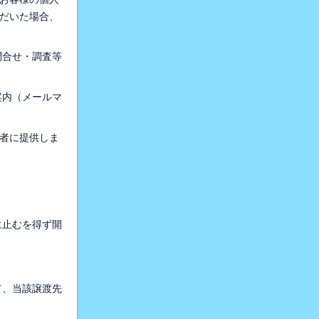
だいた場合、
問合せ・調査等
案内（メールマ
者に提供しま
に止むを得ず開
て、当該譲渡先