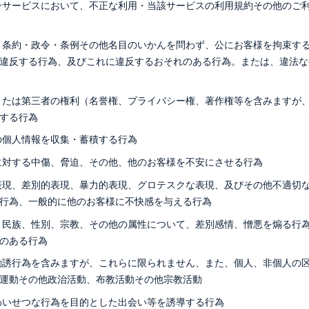
ンサービスにおいて、不正な利用・当該サービスの利用規約その他のご
・条約・政令・条例その他名目のいかんを問わず、公にお客様を拘束す
違反する行為、及びこれに違反するおそれのある行為。または、違法な
または第三者の権利（名誉権、プライバシー権、著作権等を含みますが
する行為
の個人情報を収集・蓄積する行為
に対する中傷、脅迫、その他、他のお客様を不安にさせる行為
表現、差別的表現、暴力的表現、グロテスクな表現、及びその他不適切
行為、一般的に他のお客様に不快感を与える行為
、民族、性別、宗教、その他の属性について、差別感情、憎悪を煽る行
のある行為
勧誘行為を含みますが、これらに限られません、また、個人、非個人の
運動その他政治活動、布教活動その他宗教活動
わいせつな行為を目的とした出会い等を誘導する行為