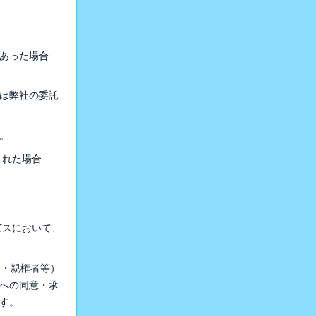
があった場合
たは弊社の委託
。
された場合
ビスにおいて、
者・親権者等）
への同意・承
す。