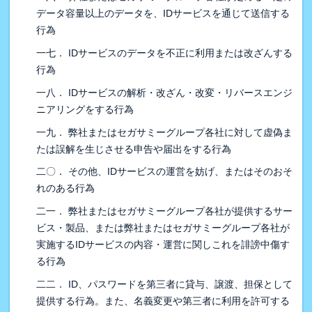
データ容量以上のデータを、IDサービスを通じて送信する
行為
一七． IDサービスのデータを不正に利用または改ざんする
行為
一八． IDサービスの解析・改ざん・改変・リバースエンジ
ニアリングをする行為
一九． 弊社またはセガサミーグループ各社に対して虚偽ま
たは誤解を生じさせる申告や届出をする行為
二〇． その他、IDサービスの運営を妨げ、またはそのおそ
れのある行為
二一． 弊社またはセガサミーグループ各社が提供するサー
ビス・製品、または弊社またはセガサミーグループ各社が
実施するIDサービスの内容・運営に関しこれを誹謗中傷す
る行為
二二． ID、パスワードを第三者に貸与、譲渡、担保として
提供する行為。また、名義変更や第三者に利用を許可する