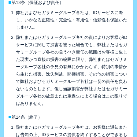
■
第13条（保証および責任）
弊社およびセガサミーグループ各社は、IDサービスに際
し、いかなる正確性・完全性・有用性・信頼性も保証いた
しません。
弊社またはセガサミーグループ各社の責によりお客様がID
サービスに関して損害を被った場合でも、弊社またはセガ
サミーグループ各社の負うべき責任の範囲はお客様に生じ
た現実かつ直接の損害の範囲に限り、弊社またはセガサミ
ーグループ各社の予見の有無にかかわらず、特別の事情か
ら生じた損害、逸失利益、間接損害、その他の損害につい
て弊社およびセガサミーグループ各社は一切の責任を負わ
ないものとします。但し当該損害が弊社またはセガサミー
グループ各社の故意または重過失による場合はこの限りで
はありません。
■
第14条（終了）
弊社またはセガサミーグループ各社は、お客様に通知また
は告知の上、IDサービスの提供を終了することができるも