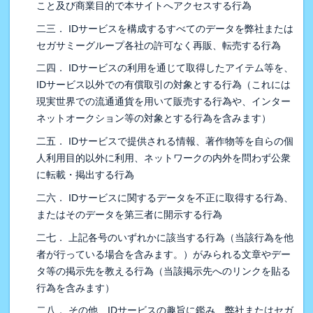
こと及び商業目的で本サイトへアクセスする行為
二三． IDサービスを構成するすべてのデータを弊社または
セガサミーグループ各社の許可なく再販、転売する行為
二四． IDサービスの利用を通じて取得したアイテム等を、
IDサービス以外での有償取引の対象とする行為（これには
現実世界での流通通貨を用いて販売する行為や、インター
ネットオークション等の対象とする行為を含みます）
二五． IDサービスで提供される情報、著作物等を自らの個
人利用目的以外に利用、ネットワークの内外を問わず公衆
に転載・掲出する行為
二六． IDサービスに関するデータを不正に取得する行為、
またはそのデータを第三者に開示する行為
二七． 上記各号のいずれかに該当する行為（当該行為を他
者が行っている場合を含みます。）がみられる文章やデー
タ等の掲示先を教える行為（当該掲示先へのリンクを貼る
行為を含みます）
二八． その他、IDサービスの趣旨に鑑み、弊社またはセガ