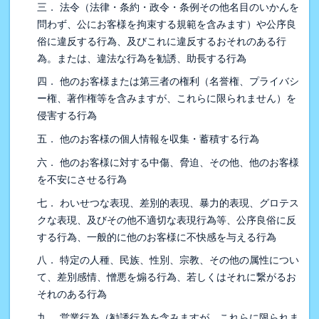
三． 法令（法律・条約・政令・条例その他名目のいかんを
問わず、公にお客様を拘束する規範を含みます）や公序良
俗に違反する行為、及びこれに違反するおそれのある行
為。または、違法な行為を勧誘、助長する行為
四． 他のお客様または第三者の権利（名誉権、プライバシ
ー権、著作権等を含みますが、これらに限られません）を
侵害する行為
五． 他のお客様の個人情報を収集・蓄積する行為
六． 他のお客様に対する中傷、脅迫、その他、他のお客様
を不安にさせる行為
七． わいせつな表現、差別的表現、暴力的表現、グロテス
クな表現、及びその他不適切な表現行為等、公序良俗に反
する行為、一般的に他のお客様に不快感を与える行為
八． 特定の人種、民族、性別、宗教、その他の属性につい
て、差別感情、憎悪を煽る行為、若しくはそれに繋がるお
それのある行為
九． 営業行為（勧誘行為を含みますが、これらに限られま