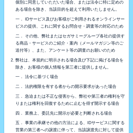
個別に同意していただいた場合、または法令に特に定めの
ある場合を除き、当該目的を超えて利用いたしません。
一． IDサービス及びお客様がご利用されるオンラインサー
ビスの提供、これに関するお問合せ・調査等の対応のため
二． その他、弊社またはセガサミーグループ各社の提供す
る商品・サービスのご紹介・案内（メールマガジン等のご
送付等）、また、アンケート等の調査のお願いのため
弊社は、本規約に明示される場合及び下記に掲げる場合を
除き、お客様の個人情報を第三者に提供しません。
一． 法令に基づく場合
二． 法的権限を有する者からの開示要求があった場合
三． 急迫または不正な侵害から、弊社や第三者の権利を守
りまたは権利を回復するために止むを得ず開示する場合
四． 業務上、委託先に開示が必要と判断される場合
五． 事業の承継その他の方法による、IDサービスに関する
営業の第三者への譲渡に伴って、当該譲渡先に対して提供