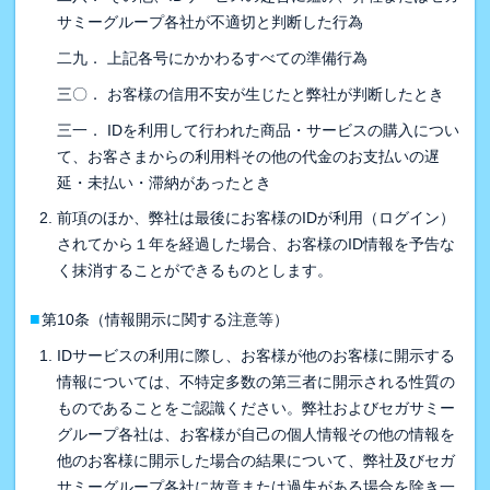
サミーグループ各社が不適切と判断した行為
二九． 上記各号にかかわるすべての準備行為
三〇． お客様の信用不安が生じたと弊社が判断したとき
三一． IDを利用して行われた商品・サービスの購入につい
て、お客さまからの利用料その他の代金のお支払いの遅
延・未払い・滞納があったとき
前項のほか、弊社は最後にお客様のIDが利用（ログイン）
されてから１年を経過した場合、お客様のID情報を予告な
く抹消することができるものとします。
■
第10条（情報開示に関する注意等）
IDサービスの利用に際し、お客様が他のお客様に開示する
情報については、不特定多数の第三者に開示される性質の
ものであることをご認識ください。弊社およびセガサミー
グループ各社は、お客様が自己の個人情報その他の情報を
他のお客様に開示した場合の結果について、弊社及びセガ
サミーグループ各社に故意または過失がある場合を除き一