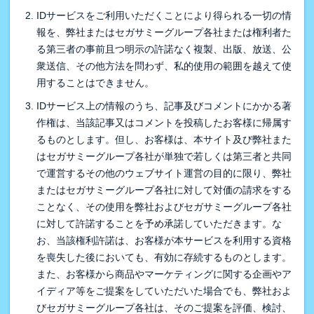
IDサービスをご利用いただくことにより得られる一切の情
報を、弊社またはセガサミーグループ各社または権利者た
る第三者の事前且つ明示の許諾なく複製、出版、放送、公
衆送信、その他方法を問わず、私的使用の範囲を越えて使
用することはできません。
IDサービス上の情報のうち、記事及びコメントにかかる著
作権は、当該記事又はコメントを投稿したお客様に帰属す
るものとします。但し、お客様は、本サイト及び弊社また
はセガサミーグループ各社が単独で若しくは第三者と共同
で運営するその他のウェブサイト運営の目的に限り、弊社
またはセガサミーグループ各社に対して対価の請求をする
ことなく、その使用を弊社およびセガサミーグループ各社
に対して許諾することを予め承諾していただきます。な
お、当該権利許諾は、お客様が本サービスを利用する資格
を喪失した後においても、有効に存続するものとします。
また、お客様から商品やマーケティングに関する企画やア
イディア等をご提案をしていただいた場合でも、弊社およ
びセガサミーグループ各社は、そのご提案を評価、検討、