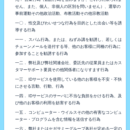
せん、また、個人、非個人の区別を問いません）、選挙の
事前運動その他政治活動、布教活動その他宗教活動
一〇． 性交及びわいせつな行為を目的とした出会い等を誘
導する行為
一一． スパム行為。または、ねずみ講を勧誘し、若しくは
チェーンメールを送付する等、他のお客様に同種の行為に
参加することを勧誘する行為
一二． 弊社及び弊社関連会社、委託先の従業員またはカス
タマーサポート要員その他関係者になりすます行為
一三． IDサービスを使用している他のお客様を不安・不快
にさせる言動、行動、行為
一四． IDサービスのサーバに不当な負担をかける行為、及
び他のお客様の利用を妨害する行為
一五． コンピューター・ウイルスその他の有害なコンピュ
ーター・プログラムを含む情報を送信する行為
一六． 弊社またはセガサミーグループ各社が定める一定の