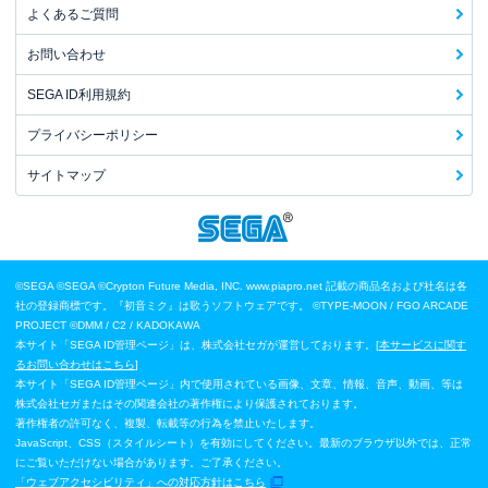
よくあるご質問
お問い合わせ
SEGA ID利用規約
プライバシーポリシー
サイトマップ
©SEGA
©SEGA ©Crypton Future Media, INC. www.piapro.net 記載の商品名および社名は各
社の登録商標です。『初音ミク』は歌うソフトウェアです。
©TYPE-MOON / FGO ARCADE
PROJECT
©DMM / C2 / KADOKAWA
本サイト「SEGA ID管理ページ」は、株式会社セガが運営しております。[
本サービスに関す
るお問い合わせはこちら
]
本サイト「SEGA ID管理ページ」内で使用されている画像、文章、情報、音声、動画、等は
株式会社セガまたはその関連会社の著作権により保護されております。
著作権者の許可なく、複製、転載等の行為を禁止いたします。
JavaScript、CSS（スタイルシート）を有効にしてください。最新のブラウザ以外では、正常
にご覧いただけない場合があります。ご了承ください。
「ウェブアクセシビリティ」への対応方針はこちら