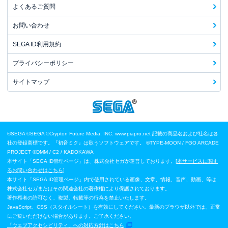
よくあるご質問
お問い合わせ
SEGA ID利用規約
プライバシーポリシー
サイトマップ
©SEGA
©SEGA ©Crypton Future Media, INC. www.piapro.net 記載の商品名および社名は各
社の登録商標です。『初音ミク』は歌うソフトウェアです。
©TYPE-MOON / FGO ARCADE
PROJECT
©DMM / C2 / KADOKAWA
本サイト「SEGA ID管理ページ」は、株式会社セガが運営しております。[
本サービスに関す
るお問い合わせはこちら
]
本サイト「SEGA ID管理ページ」内で使用されている画像、文章、情報、音声、動画、等は
株式会社セガまたはその関連会社の著作権により保護されております。
著作権者の許可なく、複製、転載等の行為を禁止いたします。
JavaScript、CSS（スタイルシート）を有効にしてください。最新のブラウザ以外では、正常
にご覧いただけない場合があります。ご了承ください。
「ウェブアクセシビリティ」への対応方針はこちら