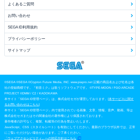
よくあるご質問
お問い合わせ
SEGA ID利用規約
プライバシーポリシー
サイトマップ
©SEGA
©SEGA ©Crypton Future Media, INC. www.piapro.net 記載の商品名および社名は各
社の登録商標です。『初音ミク』は歌うソフトウェアです。
©TYPE-MOON / FGO ARCADE
PROJECT
©DMM / C2 / KADOKAWA
本サイト「SEGA ID管理ページ」は、株式会社セガが運営しております。[
本サービスに関す
るお問い合わせはこちら
]
本サイト「SEGA ID管理ページ」内で使用されている画像、文章、情報、音声、動画、等は
株式会社セガまたはその関連会社の著作権により保護されております。
著作権者の許可なく、複製、転載等の行為を禁止いたします。
JavaScript、CSS（スタイルシート）を有効にしてください。最新のブラウザ以外では、正常
にご覧いただけない場合があります。ご了承ください。
「ウェブアクセシビリティ」への対応方針はこちら