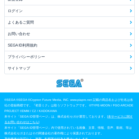
ログイン
よくあるご質問
お問い合わせ
SEGA ID利用規約
プライバシーポリシー
サイトマップ
©SEGA
©SEGA ©Crypton Future Media, INC. www.piapro.net 記載の商品名および社名は各
社の登録商標です。『初音ミク』は歌うソフトウェアです。
©TYPE-MOON / FGO ARCADE
PROJECT
©DMM / C2 / KADOKAWA
本サイト「SEGA ID管理ページ」は、株式会社セガが運営しております。[
本サービスに関す
るお問い合わせはこちら
]
本サイト「SEGA ID管理ページ」内で使用されている画像、文章、情報、音声、動画、等は
株式会社セガまたはその関連会社の著作権により保護されております。
著作権者の許可なく、複製、転載等の行為を禁止いたします。