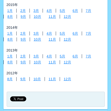
2015年
1月
2月
3月
4月
5月
6月
7月
8月
9月
10月
11月
12月
2014年
1月
2月
3月
4月
5月
6月
7月
8月
9月
10月
11月
12月
2013年
1月
2月
3月
4月
5月
6月
7月
8月
9月
10月
11月
12月
2012年
8月
9月
10月
11月
12月