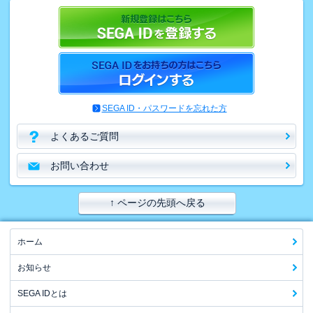
SEGA ID・パスワードを忘れた方
よくあるご質問
お問い合わせ
↑ ページの先頭へ戻る
ホーム
お知らせ
SEGA IDとは