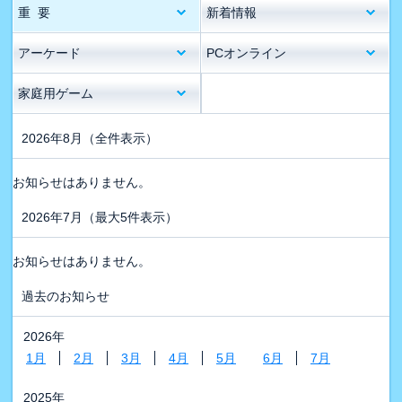
重 要
新着情報
アーケード
PCオンライン
家庭用ゲーム
2026年8月
（全件表示）
お知らせはありません。
2026年7月
（最大5件表示）
お知らせはありません。
過去のお知らせ
2026年
1月
2月
3月
4月
5月
6月
7月
2025年