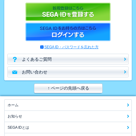
SEGA ID・パスワードを忘れた方
よくあるご質問
お問い合わせ
↑ ページの先頭へ戻る
ホーム
お知らせ
SEGA IDとは