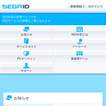
新規登録
ログイン
SEGA IDの管理ページです。
対応サービスの情報もご覧になれます。
お知らせ
SEGA IDとは
サービスガイド
アーケード
PCオンライン
家庭用ゲーム
サポート
お知らせ