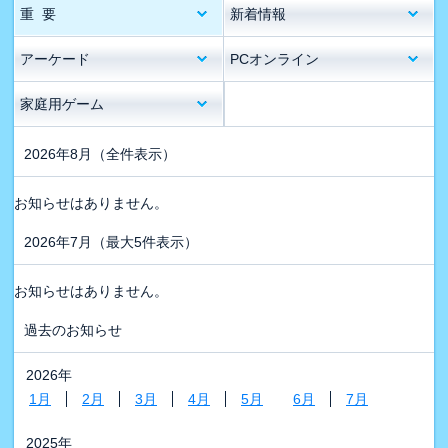
重 要
新着情報
アーケード
PCオンライン
家庭用ゲーム
2026年8月
（全件表示）
お知らせはありません。
2026年7月
（最大5件表示）
お知らせはありません。
過去のお知らせ
2026年
1月
2月
3月
4月
5月
6月
7月
2025年