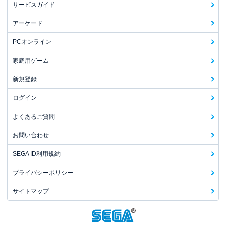
サービスガイド
アーケード
PCオンライン
家庭用ゲーム
新規登録
ログイン
よくあるご質問
お問い合わせ
SEGA ID利用規約
プライバシーポリシー
サイトマップ