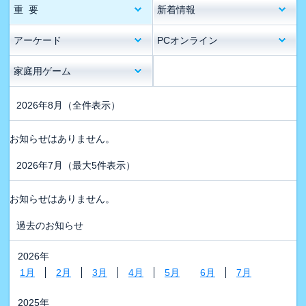
重 要
新着情報
アーケード
PCオンライン
家庭用ゲーム
2026年8月
（全件表示）
お知らせはありません。
2026年7月
（最大5件表示）
お知らせはありません。
過去のお知らせ
2026年
1月
2月
3月
4月
5月
6月
7月
2025年