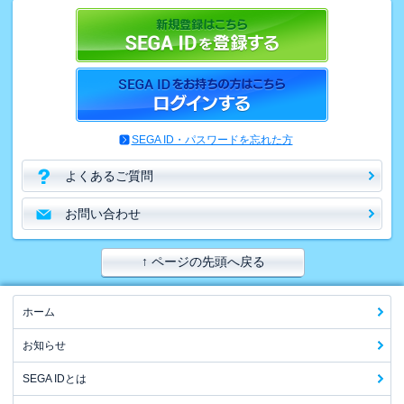
SEGA ID・パスワードを忘れた方
よくあるご質問
お問い合わせ
↑ ページの先頭へ戻る
ホーム
お知らせ
SEGA IDとは