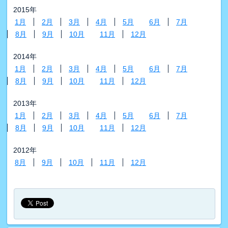
2015年
1月
2月
3月
4月
5月
6月
7月
8月
9月
10月
11月
12月
2014年
1月
2月
3月
4月
5月
6月
7月
8月
9月
10月
11月
12月
2013年
1月
2月
3月
4月
5月
6月
7月
8月
9月
10月
11月
12月
2012年
8月
9月
10月
11月
12月