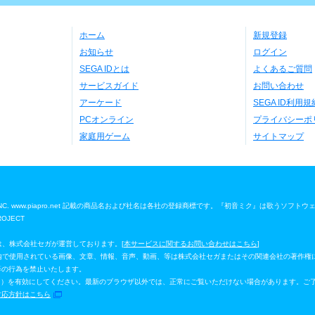
ホーム
新規登録
お知らせ
ログイン
SEGA IDとは
よくあるご質問
サービスガイド
お問い合わせ
アーケード
SEGA ID利用規
PCオンライン
プライバシーポ
家庭用ゲーム
サイトマップ
 Media, INC. www.piapro.net 記載の商品名および社名は各社の登録商標です。『初音ミク』は歌うソフト
ROJECT
」は、株式会社セガが運営しております。[
本サービスに関するお問い合わせはこちら
]
ジ」内で使用されている画像、文章、情報、音声、動画、等は株式会社セガまたはその関連会社の著作権
等の行為を禁止いたします。
イルシート）を有効にしてください。最新のブラウザ以外では、正常にご覧いただけない場合があります。ご
対応方針はこちら