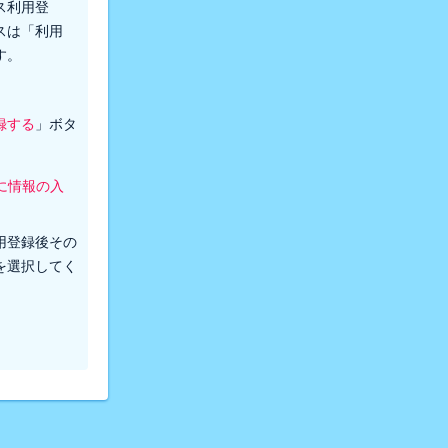
ス利用登
スは「利用
す。
録する
」ボタ
に情報の入
。
用登録後その
を選択してく