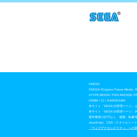
©SEGA
©SEGA ©Crypton Future
©TYPE-MOON / FGO ARCADE P
©DMM / C2 / KADOKAWA
本サイト「SEGA ID管理ページ
本サイト「SEGA ID管理ペー
著作権者の許可なく、複製、転載
JavaScript、CSS（スタ
「ウェブアクセシビリティ」への