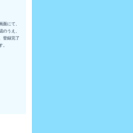
画面にて、
認のうえ、
。登録完了
す。