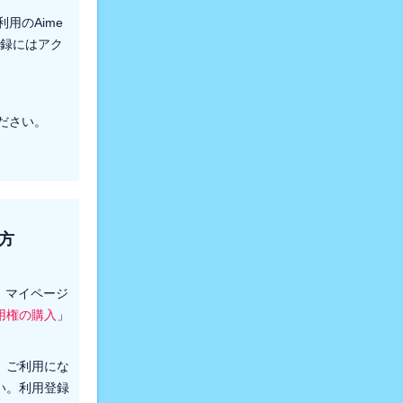
用のAime
登録にはアク
ださい。
方
後、マイページ
用権の購入
」
、ご利用にな
い。利用登録