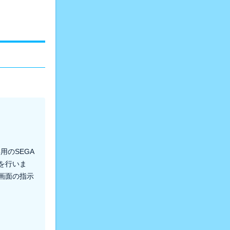
用のSEGA
を行いま
画面の指示