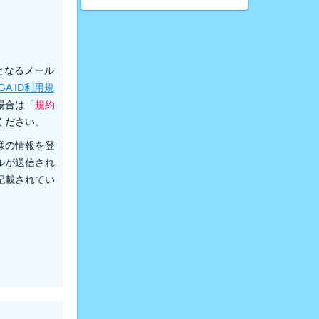
先となるメール
GA ID利用規
場合は「
規約
ください。
様の情報を登
ルが送信され
記載されてい