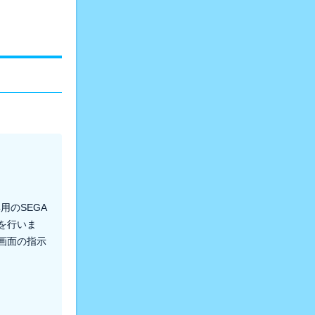
用のSEGA
を行いま
画面の指示