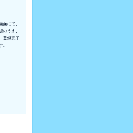
画面にて、
認のうえ、
。登録完了
す。