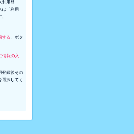
ス利用登
スは「利用
す。
録する
」ボタ
に情報の入
。
用登録後その
を選択してく