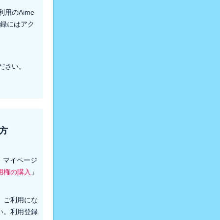
用のAime
登録にはアク
ださい。
方
後、マイページ
用権の購入
」
、ご利用にな
い。利用登録