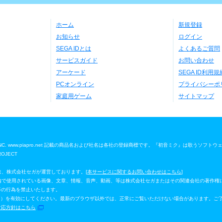
ホーム
新規登録
お知らせ
ログイン
SEGA IDとは
よくあるご質問
サービスガイド
お問い合わせ
アーケード
SEGA ID利用規
PCオンライン
プライバシーポ
家庭用ゲーム
サイトマップ
 Media, INC. www.piapro.net 記載の商品名および社名は各社の登録商標です。『初音ミク』は歌うソフト
ROJECT
」は、株式会社セガが運営しております。[
本サービスに関するお問い合わせはこちら
]
ジ」内で使用されている画像、文章、情報、音声、動画、等は株式会社セガまたはその関連会社の著作権
等の行為を禁止いたします。
イルシート）を有効にしてください。最新のブラウザ以外では、正常にご覧いただけない場合があります。ご
対応方針はこちら