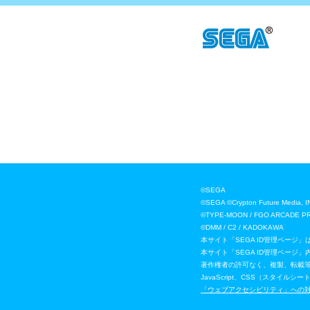
©SEGA
©SEGA ©Crypton Future
©TYPE-MOON / FGO ARCADE P
©DMM / C2 / KADOKAWA
本サイト「SEGA ID管理ページ
本サイト「SEGA ID管理ペー
著作権者の許可なく、複製、転載
JavaScript、CSS（スタ
「ウェブアクセシビリティ」への