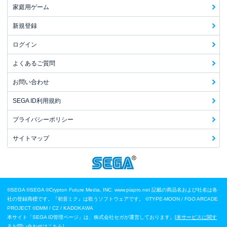
家庭用ゲーム
新規登録
ログイン
よくあるご質問
お問い合わせ
SEGA ID利用規約
プライバシーポリシー
サイトマップ
©SEGA
©SEGA ©Crypton Future Media, INC. www.piapro.net 記載の商品名および社名は各
社の登録商標です。『初音ミク』は歌うソフトウェアです。
©TYPE-MOON / FGO ARCADE
PROJECT
©DMM / C2 / KADOKAWA
本サイト「SEGA ID管理ページ」は、株式会社セガが運営しております。[
本サービスに関す
るお問い合わせはこちら
]