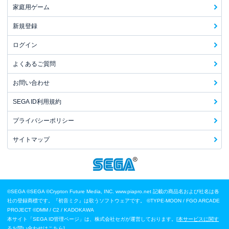
家庭用ゲーム
新規登録
ログイン
よくあるご質問
お問い合わせ
SEGA ID利用規約
プライバシーポリシー
サイトマップ
©SEGA
©SEGA ©Crypton Future Media, INC. www.piapro.net 記載の商品名および社名は各
社の登録商標です。『初音ミク』は歌うソフトウェアです。
©TYPE-MOON / FGO ARCADE
PROJECT
©DMM / C2 / KADOKAWA
本サイト「SEGA ID管理ページ」は、株式会社セガが運営しております。[
本サービスに関す
るお問い合わせはこちら
]