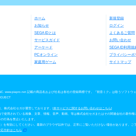
ホーム
新規登録
お知らせ
ログイン
SEGA IDとは
よくあるご質問
サービスガイド
お問い合わせ
アーケード
SEGA ID利用規
PCオンライン
プライバシーポ
家庭用ゲーム
サイトマップ
 Media, INC. www.piapro.net 記載の商品名および社名は各社の登録商標です。『初音ミク』は歌うソフト
ROJECT
」は、株式会社セガが運営しております。[
本サービスに関するお問い合わせはこちら
]
ジ」内で使用されている画像、文章、情報、音声、動画、等は株式会社セガまたはその関連会社の著作権
等の行為を禁止いたします。
イルシート）を有効にしてください。最新のブラウザ以外では、正常にご覧いただけない場合があります。ご
対応方針はこちら