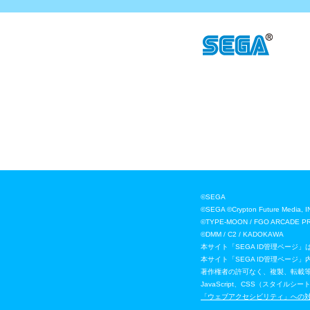
©SEGA
©SEGA ©Crypton Future
©TYPE-MOON / FGO ARCADE P
©DMM / C2 / KADOKAWA
本サイト「SEGA ID管理ページ
本サイト「SEGA ID管理ペー
著作権者の許可なく、複製、転載
JavaScript、CSS（スタ
「ウェブアクセシビリティ」への