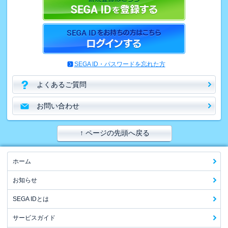
SEGA ID・パスワードを忘れた方
よくあるご質問
お問い合わせ
↑ ページの先頭へ戻る
ホーム
お知らせ
SEGA IDとは
サービスガイド