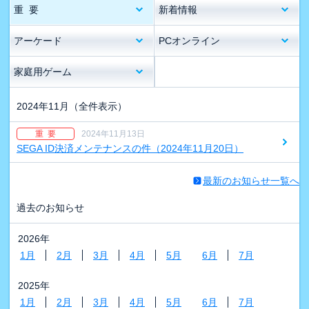
重 要
新着情報
アーケード
PCオンライン
家庭用ゲーム
2024年11月
（全件表示）
重 要
2024年11月13日
SEGA ID決済メンテナンスの件（2024年11月20日）
最新のお知らせ一覧へ
過去のお知らせ
2026年
1月
2月
3月
4月
5月
6月
7月
2025年
1月
2月
3月
4月
5月
6月
7月