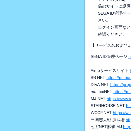
偽のサイトに誘導
SEGA ID管
さい。
ログイン画面など
確認ください。
【サービス名およびU
SEGA ID管理ページ
h
Aimeサービスサイト
BB.NET
https://pc.bo
DIVA.NET
https://proj
maimaiNET
https://m
MJ.NET
https://www.
STARHORSE.NET
ht
WCCF.NET
https://wc
三国志大戦 演武場
ht
セガNET麻雀 MJ
http