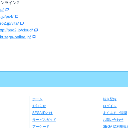
ンライン2
jp/
.jp/ps4/
so2.jp/vita/
ttp://pso2.jp/cloud/
ykt.sega-online.jp/
る
ホーム
新規登録
お知らせ
ログイン
SEGA IDとは
よくあるご質問
サービスガイド
お問い合わせ
アーケード
SEGA ID利用規