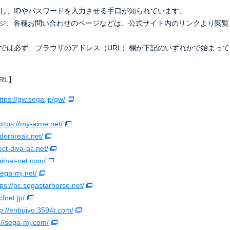
し、IDやパスワードを入力させる手口が知られています。
理ページ、各種お問い合わせのページなどは、公式サイト内のリンクより閲
では必ず、ブラウザのアドレス（URL）欄が下記のいずれかで始まっ
RL】
ttps://gw.sega.jp/gw/
https://my-aime.net/
rderbreak.net/
ect-diva-ac.net/
aimai-net.com/
sega-mj.net/
tps://pc.segastarhorse.net/
cfnet.jp/
tp://enbujyo.3594t.com/
://sega-mj.com/