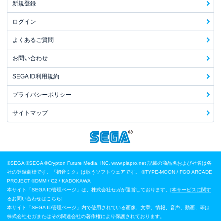
新規登録
ログイン
よくあるご質問
お問い合わせ
SEGA ID利用規約
プライバシーポリシー
サイトマップ
©SEGA
©SEGA ©Crypton Future Media, INC. www.piapro.net 記載の商品名および社名は各
社の登録商標です。『初音ミク』は歌うソフトウェアです。
©TYPE-MOON / FGO ARCADE
PROJECT
©DMM / C2 / KADOKAWA
本サイト「SEGA ID管理ページ」は、株式会社セガが運営しております。[
本サービスに関す
るお問い合わせはこちら
]
本サイト「SEGA ID管理ページ」内で使用されている画像、文章、情報、音声、動画、等は
株式会社セガまたはその関連会社の著作権により保護されております。