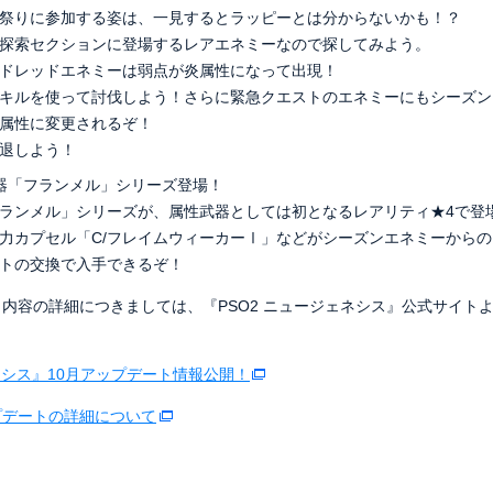
祭りに参加する姿は、一見するとラッピーとは分からないかも！？
探索セクションに登場するレアエネミーなので探してみよう。
ドレッドエネミーは弱点が炎属性になって出現！
キルを使って討伐しよう！さらに緊急クエストのエネミーにもシーズン
属性に変更されるぞ！
退しよう！
器「フランメル」シリーズ登場！
ランメル」シリーズが、属性武器としては初となるレアリティ★4で登
力カプセル「C/フレイムウィーカーⅠ」などがシーズンエネミーから
トの交換で入手できるぞ！
内容の詳細につきましては、『PSO2 ニュージェネシス』公式サイト
ェネシス』10月アップデート情報公開！
アップデートの詳細について