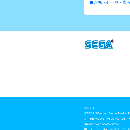
お知らせ一覧へ戻
©SEGA
©SEGA ©Crypton Future
©TYPE-MOON / FGO ARCADE P
©DMM / C2 / KADOKAWA
本サイト「SEGA ID管理ページ