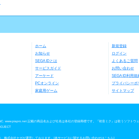
る
ホーム
新規登録
お知らせ
ログイン
SEGA IDとは
よくあるご質問
サービスガイド
お問い合わせ
アーケード
SEGA ID利用規
PCオンライン
プライバシーポ
家庭用ゲーム
サイトマップ
 Media, INC. www.piapro.net 記載の商品名および社名は各社の登録商標です。『初音ミク』は歌うソフト
ROJECT
」は、株式会社セガが運営しております。[
本サービスに関するお問い合わせはこちら
]