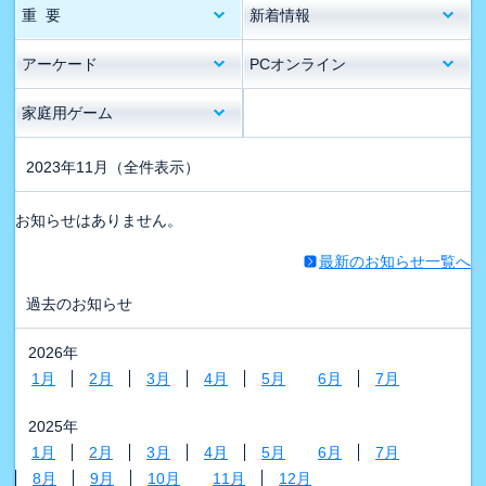
重 要
新着情報
アーケード
PCオンライン
家庭用ゲーム
2023年11月
（全件表示）
お知らせはありません。
最新のお知らせ一覧へ
過去のお知らせ
2026年
1月
2月
3月
4月
5月
6月
7月
2025年
1月
2月
3月
4月
5月
6月
7月
8月
9月
10月
11月
12月