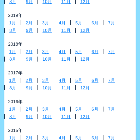
8月
9月
10月
11月
12月
2019年
1月
2月
3月
4月
5月
6月
7月
8月
9月
10月
11月
12月
2018年
1月
2月
3月
4月
5月
6月
7月
8月
9月
10月
11月
12月
2017年
1月
2月
3月
4月
5月
6月
7月
8月
9月
10月
11月
12月
2016年
1月
2月
3月
4月
5月
6月
7月
8月
9月
10月
11月
12月
2015年
1月
2月
3月
4月
5月
6月
7月